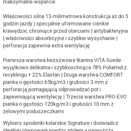
maksymalne wsparcie.
Właściwości silna 13-milimetrowa konstrukcja aż do 5
godzin jazdy | specjalnie uformowane cienkie
krawędzie, chroniące przed otarciami | antybakteryjna
| właściwości absorbcyjne i szybkie wysychanie |
perforacja zapewnia extra wentylację
Pierwsza warstwa bezszwowa tkanina VITA Suede
wyjątkowo delikatna i szybkoschnąca 78% Poliamid z
recyklingu + 22% Elastan | Druga warstwa COMFORT
pianka o gęstości 65kg/m3 i grubości 3 mm z
perforacją pomagającą odprowadzać pot i
zapewniającą wentylację | Trzecia warstwa PRO-EVO
pianka o gęstości 120kg/m3 i grubości 10 mm z
żelowymi poduszeczkami
Wybierz spodenki kolarskie Signature i doświadcz
idealnej równowagi między stylem a najwyższą