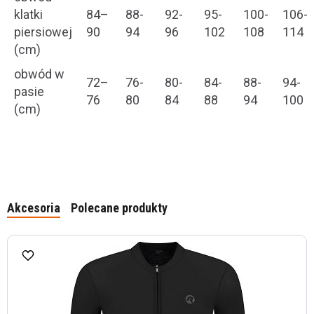
klatki
84–
88-
92-
95-
100-
106-
piersiowej
90
94
96
102
108
114
(cm)
obwód w
72–
76-
80-
84-
88-
94-
pasie
76
80
84
88
94
100
(cm)
Akcesoria
Polecane produkty