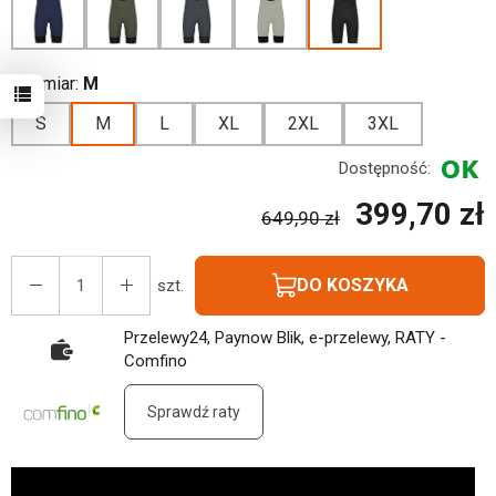
Rozmiar:
M
S
M
L
XL
2XL
3XL
Dostępność:
399,70 zł
649,90 zł
DO KOSZYKA
szt.
Przelewy24, Paynow Blik, e-przelewy, RATY -
Comfino
Sprawdź raty