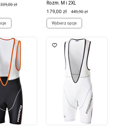
Rozm. M i 2XL
339,00 zł
179,00 zł
449,90 zł
pcje
Wybierz opcje