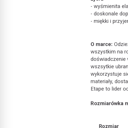
- wyśmienita el
- doskonale dop
- miękki i przy
O marce:
Odzież
wszystkim na ro
doświadczenie 
wszsytkie ubra
wykorzystuje si
materiały, dos
Etape to lider 
Rozmiarówka 
Rozmiar