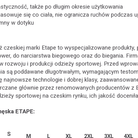
astyczność, także po długim okresie użytkowania
asowuje się co ciała, nie ogranicza ruchów podczas u
jemny w dotyku
 czeskiej marki Etape to wyspecjalizowane produkty,
wer, do narciarstwa biegowego oraz do biegania. Firm
w rozwoju i produkcji odzieży sportowej. Przed wpro
nia są poddawane długotrwałym, wymagającym testom.
ę najnowsze technologie i dobrej klasy, zaawansowan
tarczane głównie przez renomowanych producentów z E
odzieży sportowej na czeskim rynku, ich jakość doceniła
męska ETAPE:
S
M
L
XL
2XL
3XL
4XL