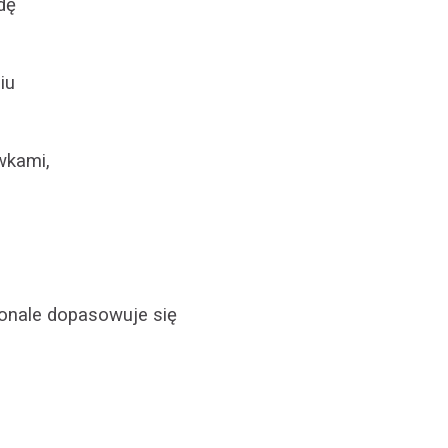
dę
iu
awkami,
konale dopasowuje się