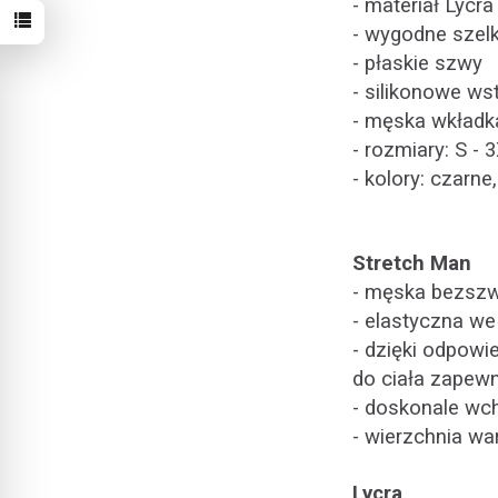
- materiał Lycr
- wygodne szelk
- płaskie szwy
- silikonowe ws
- męska wkładk
- rozmiary: S - 
- kolory: czarne
Stretch Man
- męska bezszw
- elastyczna we
- dzięki odpowi
do ciała zapewn
- doskonale wch
- wierzchnia wa
Lycra