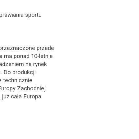
prawiania sportu
 przeznaczone przede
a ma ponad 10-letnie
wadzeniem na rynek
 Do produkcji
e technicznie
uropy Zachodniej.
 już cała Europa.