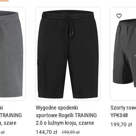
ki
Wygodne spodenki
Szorty ro
 TRAINING
sportowe Rogelli TRAINING
YPK048
u, szare
2.0 o luźnym kroju, czarne
199,70 zł
144,70 zł
 zł
199,99 zł