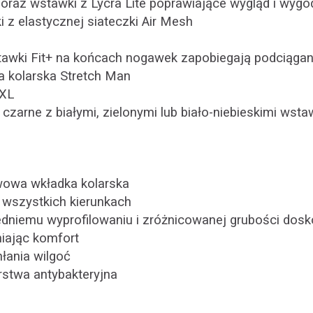
a oraz wstawki z Lycra Lite poprawiające wygląd i wygo
i z elastycznej siateczki Air Mesh
tawki Fit+ na końcach nogawek zapobiegają podciągan
a kolarska Stretch Man
3XL
, czarne z białymi, zielonymi lub biało-niebieskimi wst
owa wkładka kolarska
 wszystkich kierunkach
edniemu wyprofilowaniu i zróżnicowanej grubości dos
iając komfort
łania wilgoć
rstwa antybakteryjna