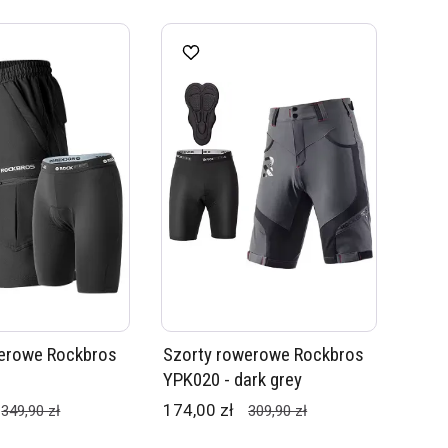
werowe Rockbros
Szorty rowerowe Rockbros
YPK020 - dark grey
174,00 zł
349,90 zł
309,90 zł