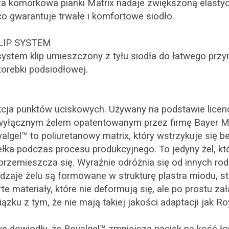
ra komórkowa pianki Matrix nadaje zwiększoną elasty
o gwarantuje trwałe i komfortowe siodło.
LIP SYSTEM
ystem klip umieszczony z tyłu siodła do łatwego pr
torebki podsiodłowej.
cja punktów uciskowych. Używany na podstawie licencj
 wyłącznym żelem opatentowanym przez firmę Bayer Ma
lgel™ to poliuretanowy matrix, który wstrzykuje się 
łka podczas procesu produkcyjnego. To jedyny żel, któr
e przemieszcza się. Wyraźnie odróżnia się od innych ro
dzaje żelu są formowane w strukturę plastra miodu, st
te materiały, które nie deformują się, ale po prostu za
ązku z tym, że nie mają takiej jakości adaptacji jak Ro