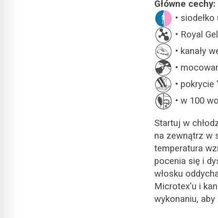
Główne cechy:
• siodełko 
• Royal Ge
• kanały w
• mocowani
•
pokrycie 
•
w 100 wo
Startuj w chłod
na zewnątrz w s
temperatura wzr
pocenia się i d
włosku oddycha
Microtex'u i ka
wykonaniu, aby 