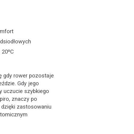
omfort
podsiodłowych
o 20ºC
ię gdy rower pozostaje
eździe. Gdy jego
y uczucie szybkiego
piro, znaczy po
 dzięki zastosowaniu
natomicznym