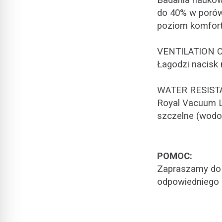
Badania naukow
do 40% w porów
poziom komfortu
VENTILATION 
Łagodzi nacisk 
WATER RESIST
Royal Vacuum Li
szczelne (wodoo
POMOC:
Zapraszamy do 
odpowiedniego s