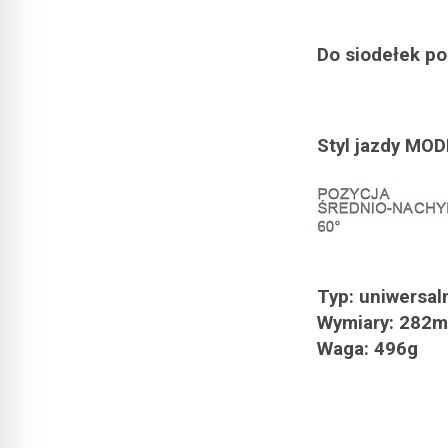
Do siodełek po
Styl jazdy MO
Typ: uniwersal
Wymiary: 282
Waga: 496g