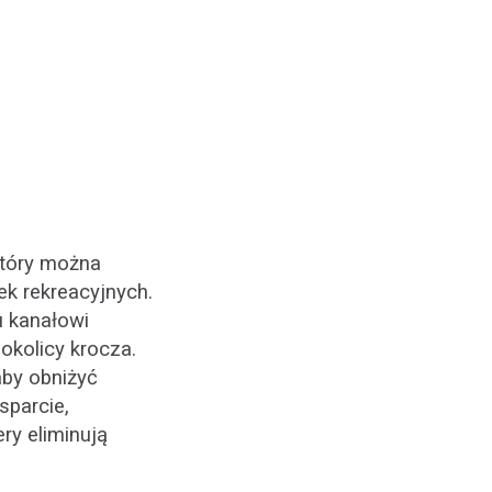
który można
ek rekreacyjnych.
u kanałowi
okolicy krocza.
aby obniżyć
sparcie,
ry eliminują