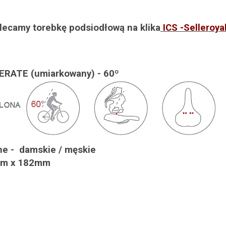
lecamy torebkę podsiodłową na klika
ICS -Selleroya
DERATE (umiarkowany) - 60º
ne - damskie / męskie
mm x 182mm