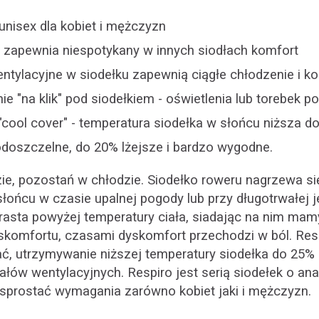
unisex dla kobiet i mężczyzn
l zapewnia niespotykany w innych siodłach komfort
entylacyjne w siodełku zapewnią ciągłe chłodzenie i k
e "na klik" pod siodełkiem - oświetlenia lub torebek 
"cool cover" - temperatura siodełka w słońcu niższa d
doszczelne, do 20% lżejsze i bardzo wygodne.
zie, pozostań w chłodzie. Siodełko roweru nagrzewa s
łońcu w czasie upalnej pogody lub przy długotrwałej j
asta powyżej temperatury ciała, siadając na nim mam
yskomfortu, czasami dyskomfort przechodzi w ból. Res
ć, utrzymywanie niższej temperatury siodełka do 25%
nałów wentylacyjnych. Respiro jest serią siodełek o a
sprostać wymagania zarówno kobiet jaki i mężczyzn.