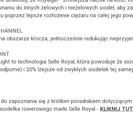
e dowiodły, że Royalgel™ zmniejsza nacisk na kość ło
naniu do innych żelowych i nieżelowych siodeł, aby 
 poprzez lepsze rozłożenie ciężaru na całej jego pow
CHANNEL
na obszarze krocza, jednocześnie redukując nieprzyj
ANT
ght to technologia Selle Royal, która powoduje że sio
dporne) i 20% lżejsze od zwykłych siodełek tej samej 
do zapoznania się z krótkim poradnikiem dotyczącym
iodełka rowerowego marki Selle Royal -
KLIKNIJ TU