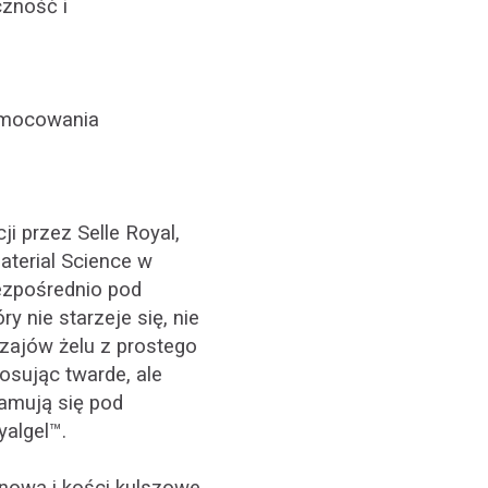
czność i
zymocowania
i przez Selle Royal,
terial Science w
bezpośrednio pod
y nie starzeje się, nie
dzajów żelu z prostego
osując twarde, ale
łamują się pod
yalgel™.