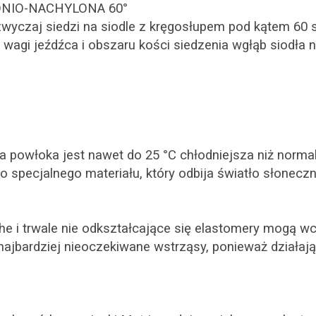
NIO-NACHYLONA 60°
yczaj siedzi na siodle z kręgosłupem pod kątem 60 s
 wagi jeźdźca i obszaru kości siedzenia wgłąb siodła 
 powłoka jest nawet do 25 °C chłodniejsza niż normal
specjalnego materiału, który odbija światło słoneczn
he i trwale nie odkształcające się elastomery mogą w
 najbardziej nieoczekiwane wstrząsy, ponieważ działają