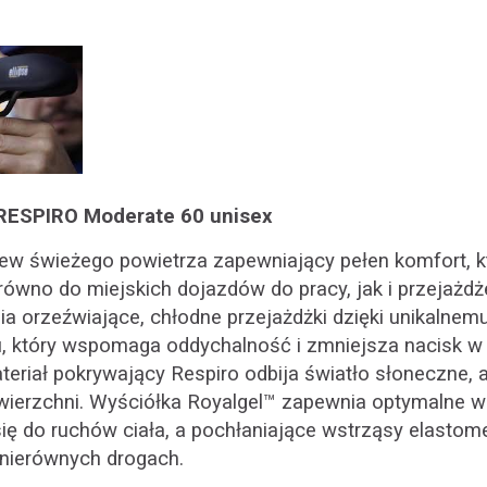
 RESPIRO Moderate 60 unisex
iew świeżego powietrza zapewniający pełen komfort, 
wno do miejskich dojazdów do pracy, jak i przejażdż
a orzeźwiające, chłodne przejażdżki dzięki unikalnem
, który wspomaga oddychalność i zmniejsza nacisk w 
eriał pokrywający Respiro odbija światło słoneczne, 
wierzchni. Wyściółka Royalgel™ zapewnia optymalne w
ę do ruchów ciała, a pochłaniające wstrząsy elastome
 nierównych drogach.