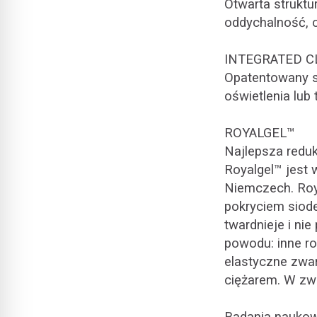
Otwarta struktu
oddychalność, c
INTEGRATED C
Opatentowany s
oświetlenia lub 
ROYALGEL™
Najlepsza reduk
Royalgel™ jest
Niemczech. Roya
pokryciem siode
twardnieje i ni
powodu: inne ro
elastyczne zwar
ciężarem. W zwi