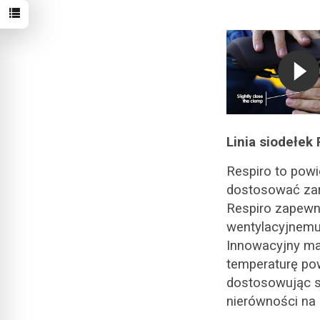
Linia siodełek
Respiro to pow
dostosować zaró
Respiro zapewni
wentylacyjnemu
Innowacyjny mat
temperaturę po
dostosowując si
nierówności na