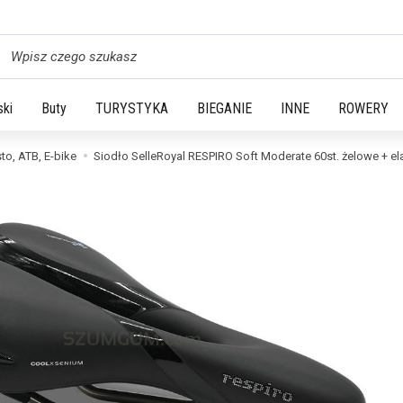
yszukaj
ski
Buty
TURYSTYKA
BIEGANIE
INNE
ROWERY
sto, ATB, E-bike
Siodło SelleRoyal RESPIRO Soft Moderate 60st. żelowe + e