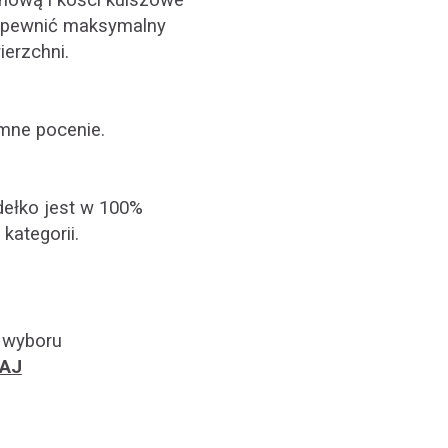
nową i kości kulszowe
zapewnić maksymalny
ierzchni.
emne pocenie.
dełko jest w 100%
kategorii.
 wyboru
TAJ