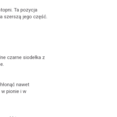
topni. Ta pozycja
na szerszą jego część.
ne czarne siodełka z
e.
chłonąć nawet
 w pionie i w