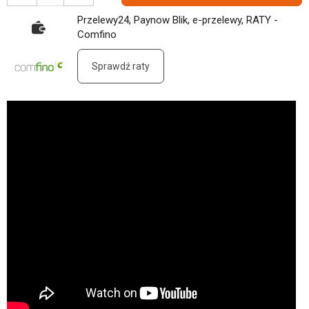
Przelewy24, Paynow Blik, e-przelewy, RATY -
Comfino
Sprawdź raty