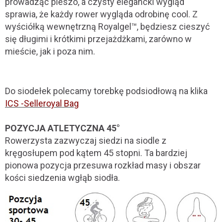
prowadząc pieszo, a czysty elegancki wygląd
sprawia, że każdy rower wygląda odrobinę cool. Z
wyściółką wewnętrzną Royalgel™, będziesz cieszyć
się długimi i krótkimi przejażdżkami, zarówno w
mieście, jak i poza nim.
Do siodełek polecamy torebkę podsiodłową na klika
ICS -Selleroyal Bag
POZYCJA ATLETYCZNA 45°
Rowerzysta zazwyczaj siedzi na siodle z
kręgosłupem pod kątem 45 stopni. Ta bardziej
pionowa pozycja przesuwa rozkład masy i obszar
kości siedzenia wgłąb siodła.