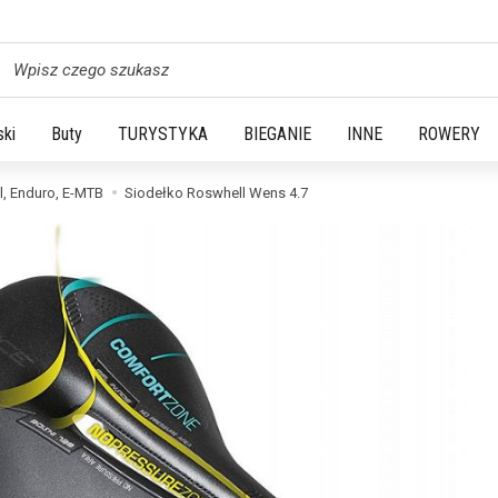
yszukaj
ski
Buty
TURYSTYKA
BIEGANIE
INNE
ROWERY
l, Enduro, E-MTB
Siodełko Roswhell Wens 4.7