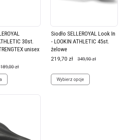
LLEROYAL
Siodło SELLEROYAL Look In
THLETIC 30st.
- LOOKIN ATHLETIC 45st.
TRENGTEX unisex
żelowe
219,70 zł
349,90 zł
189,00 zł
a
Wybierz opcje