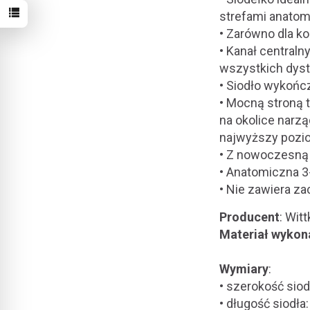
strefami anato
• Zarówno dla ko
• Kanał centraln
wszystkich dys
• Siodło wykońc
• Mocną stroną 
na okolice narz
najwyższy pozio
• Z nowoczesną 
• Anatomiczna 3
• Nie zawiera z
Producent
: Wit
Materiał wykon
Wymiary
:
• szerokość sio
• długość siodł