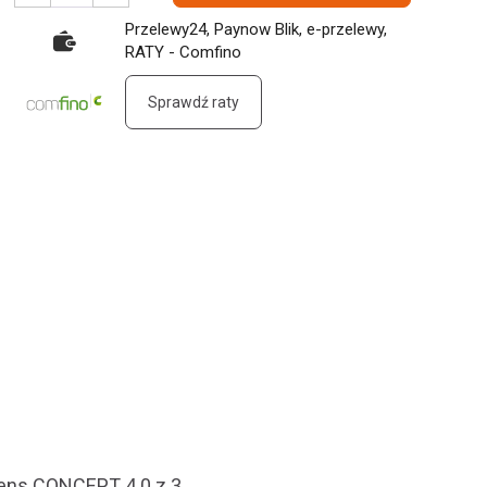
Przelewy24, Paynow Blik, e-przelewy,
RATY - Comfino
Sprawdź raty
Wens CONCEPT 4.0 z 3