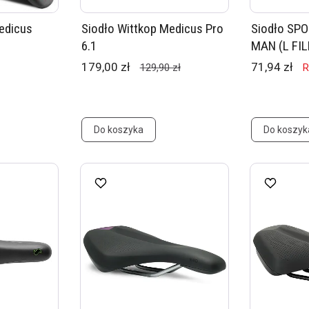
edicus
Siodło Wittkop Medicus Pro
Siodło SP
6.1
MAN (L FIL
179,00 zł
71,94 zł
129,90 zł
R
Do koszyka
Do koszyk