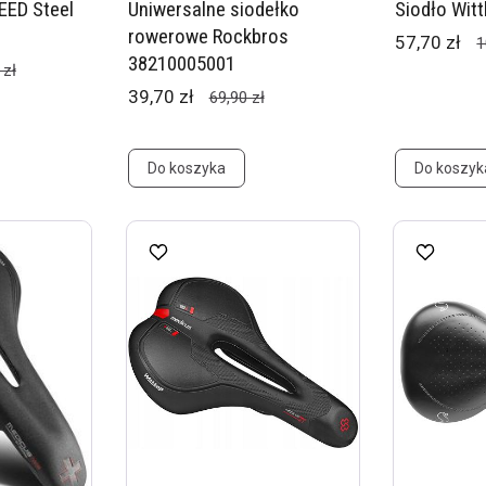
EED Steel
Uniwersalne siodełko
Siodło Wit
rowerowe Rockbros
57,70 zł
1
38210005001
 zł
39,70 zł
69,90 zł
Do koszyka
Do koszyk