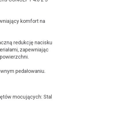
ewniający komfort na
naczną redukcję nacisku
eriałami, zapewniając
 powierzchni.
sywnym pedałowaniu.
 prętów mocujących: Stal