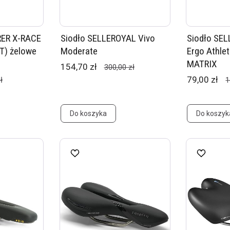
RER X-RACE
Siodło SELLEROYAL Vivo
Siodło SE
T) żelowe
Moderate
Ergo Athle
MATRIX
154,70 zł
300,00 zł
79,00 zł
ł
1
Do koszyka
Do koszyk