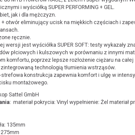
micznymi i wyściółką SUPER PERFORMING + GEL.
biet, jak i dla mężczyzn.
y + otwór eliminujący ucisk na miękkich częściach i zap
tansach.
zone ręcznie.
tej wersji jest wyściółka SUPER SOFT: testy wykazały z
ądów płciowych i kulszowych w porównaniu z innymi mat
m komfortu, poprzez lepsze rozłożenie ciężaru na całej
zintegrowaną technologią tłumienia wstrząsów.
-strefowa konstrukcja zapewnia komfort i ulgę w inten
acisku montażowego.
tkop Sattel GmbH
ania
: materiał pokrycia: Vinyl wypełnienie: Żel materiał
dła: 135mm
a: 275mm