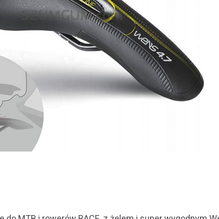
lne do MTB i rowerów RACE, z żelem i super wygodnym 