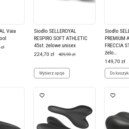
AL Vaia
Siodło SELLEROYAL
Siodło SE
Tool
RESPIRO SOFT ATHLETIC
PREMIUM A
45st. żelowe unisex
FRECCIA S
 zł
żelo...
224,70 zł
409,90 zł
149,70 zł
Wybierz opcje
Do koszyk