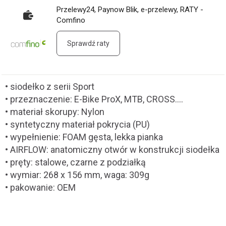
Przelewy24, Paynow Blik, e-przelewy, RATY -
Comfino
Sprawdź raty
• siodełko z serii Sport
• przeznaczenie: E-Bike ProX, MTB, CROSS....
• materiał skorupy: Nylon
• syntetyczny materiał pokrycia (PU)
• wypełnienie: FOAM gęsta, lekka pianka
• AIRFLOW: anatomiczny otwór w konstrukcji siodełka
• pręty: stalowe, czarne z podziałką
• wymiar: 268 x 156 mm, waga: 309g
• pakowanie: OEM