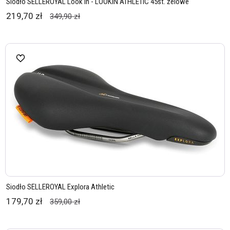
Siodło SELLEROYAL Look In - LOOKIN ATHLETIC 45st. żelowe
219,70 zł
349,90 zł
Siodło SELLEROYAL Explora Athletic
179,70 zł
359,00 zł