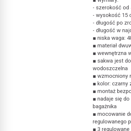
■ wymiary:
- szerokość od 
- wysokość 15
- długość po zr
- długość w najd
■ niska waga: 4
■ materiał dw
■ wewnętrzna w
■ sakwa jest do
wodoszczelna
■ wzmocniony ma
■ kolor: czarny
■ montaż bezpo
■ nadaje się d
bagażnika
■ mocowanie do
regulowanego p
■ 3 regulowane