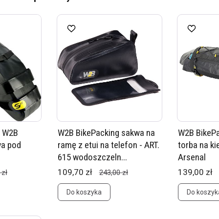
3 W2B
W2B BikePacking sakwa na
W2B BikePa
wa pod
ramę z etui na telefon - ART.
torba na ki
615 wodoszczeln...
Arsenal
109,70 zł
139,00 zł
 zł
243,00 zł
Do koszyka
Do koszyk