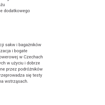
ażu
ie dodatkowego
cji sakw i bagażników
zacja i bogate
i rowerowej w Czechach
ch w użyciu i dobrze
ne przez podróżników
zeprowadza się testy
na wstrząsach.