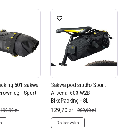
cking 601 sakwa
Sakwa pod siodło Sport
erownicę - Sport
Arsenal 603 W2B
BikePacking - 8L
129,70 zł
199,90 zł
202,90 zł
a
Do koszyka