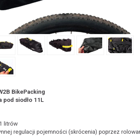
 W2B BikePacking
 pod siodło 11L
 litrów
nnej regulacji pojemności (skrócenia) poprzez rolowa