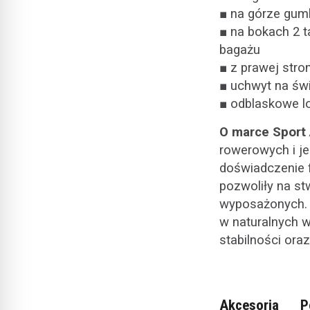
■ na górze gu
■ na bokach 2 
bagażu
■ z prawej str
■ uchwyt na świ
■ odblaskowe lo
O marce Sport 
rowerowych i je
doświadczenie f
pozwoliły na st
wyposażonych. 
w naturalnych 
stabilności ora
Akcesoria
P