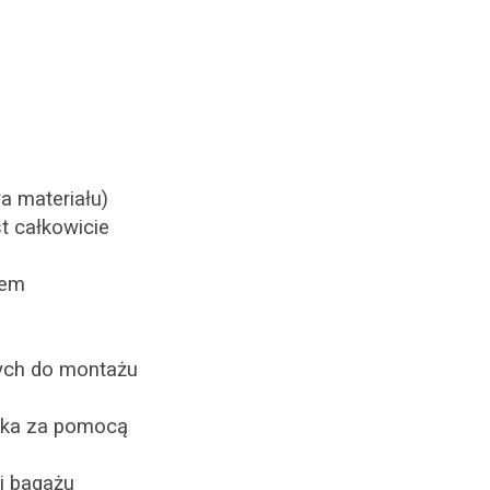
 materiału)
t całkowicie
iem
nych do montażu
łka za pomocą
i bagażu