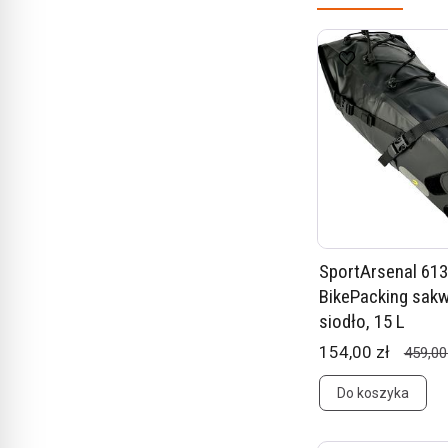
SportArsenal 61
BikePacking sak
siodło, 15 L
154,00 zł
459,00
Do koszyka