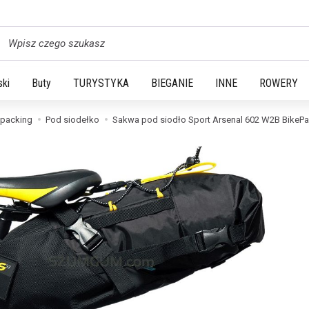
yszukaj
ski
Buty
TURYSTYKA
BIEGANIE
INNE
ROWERY
epacking
Pod siodełko
Sakwa pod siodło Sport Arsenal 602 W2B BikePa