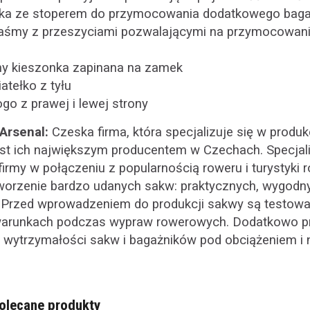
mka ze stoperem do przymocowania dodatkowego bag
taśmy z przeszyciami pozwalającymi na przymocowan
ony kieszonka zapinana na zamek
atełko z tyłu
go z prawej i lewej strony
Arsenal:
Czeska firma, która specjalizuje się w produk
st ich największym producentem w Czechach. Specjali
irmy w połączeniu z popularnością roweru i turystyk
worzenie bardzo udanych sakw: praktycznych, wygodny
Przed wprowadzeniem do produkcji sakwy są testowa
warunkach podczas wypraw rowerowych. Dodatkowo pr
z wytrzymałości sakw i bagażników pod obciążeniem i 
olecane produkty