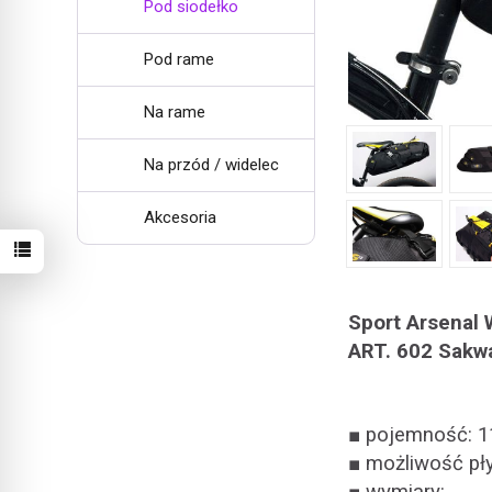
Pod siodełko
Pod rame
Na rame
Na przód / widelec
Akcesoria
Sport Arsenal
ART. 602 Sakwa
■ pojemność: 11
■ możliwość pły