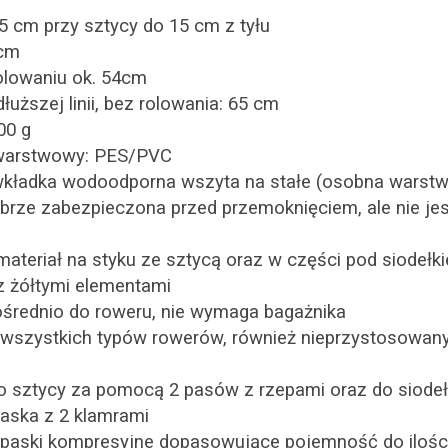
5 cm przy sztycy do 15 cm z tyłu
 cm
olowaniu ok. 54cm
łuższej linii, bez rolowania: 65 cm
00 g
uwarstwowy: PES/PVC
kładka wodoodporna wszyta na stałe (osobna warstwa
brze zabezpieczona przed przemoknięciem, ale nie jes
teriał na styku ze sztycą oraz w części pod siodełk
 z żółtymi elementami
średnio do roweru, nie wymaga bagażnika
o wszystkich typów rowerów, również nieprzystosowa
 sztycy za pomocą 2 pasów z rzepami oraz do siode
aska z 2 klamrami
 paski kompresyjne dopasowujące pojemność do ilośc