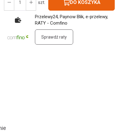
DO KOSZYKA
szt.
Przelewy24, Paynow Blik, e-przelewy,
RATY - Comfino
Sprawdź raty
nie