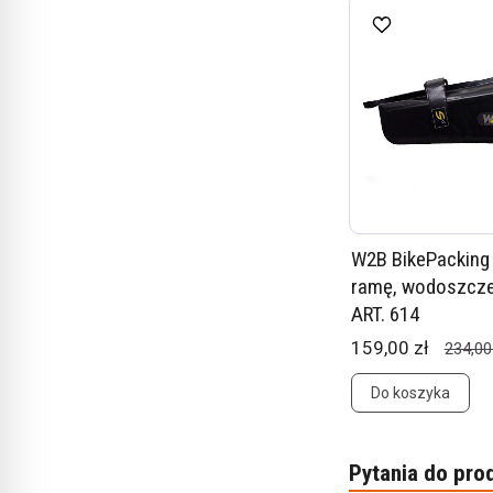
W2B BikePacking
ramę, wodoszczel
ART. 614
159,00 zł
234,00
Do koszyka
Pytania do pro