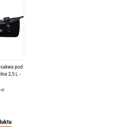
 sakwa pod
na 2,5 L -
 zł
duktu