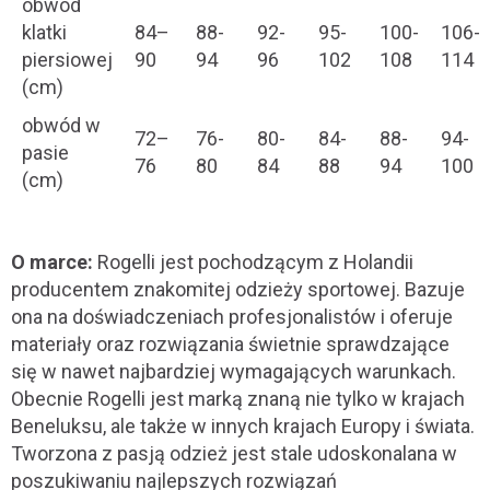
obwód
klatki
84–
88-
92-
95-
100-
106-
piersiowej
90
94
96
102
108
114
(cm)
obwód w
72–
76-
80-
84-
88-
94-
pasie
76
80
84
88
94
100
(cm)
O marce:
Rogelli jest pochodzącym z Holandii
producentem znakomitej odzieży sportowej. Bazuje
ona na doświadczeniach profesjonalistów i oferuje
materiały oraz rozwiązania świetnie sprawdzające
się w nawet najbardziej wymagających warunkach.
Obecnie Rogelli jest marką znaną nie tylko w krajach
Beneluksu, ale także w innych krajach Europy i świata.
Tworzona z pasją odzież jest stale udoskonalana w
poszukiwaniu najlepszych rozwiązań