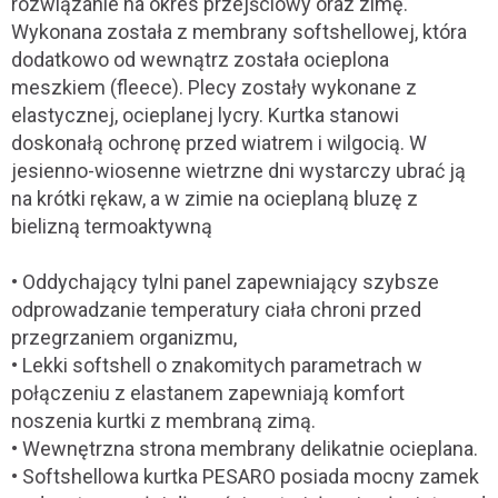
rozwiązanie na okres przejściowy oraz zimę.
Wykonana została z membrany softshellowej, która
dodatkowo od wewnątrz została ocieplona
meszkiem (fleece). Plecy zostały wykonane z
elastycznej, ocieplanej lycry. Kurtka stanowi
doskonałą ochronę przed wiatrem i wilgocią. W
jesienno-wiosenne wietrzne dni wystarczy ubrać ją
na krótki rękaw, a w zimie na ocieplaną bluzę z
bielizną termoaktywną
• Oddychający tylni panel zapewniający szybsze
odprowadzanie temperatury ciała chroni przed
przegrzaniem organizmu,
• Lekki softshell o znakomitych parametrach w
połączeniu z elastanem zapewniają komfort
noszenia kurtki z membraną zimą.
• Wewnętrzna strona membrany delikatnie ocieplana.
• Softshellowa kurtka PESARO posiada mocny zamek