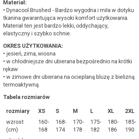
Materiał:
• Dynacool Brushed - Bardzo wygodna i miła w dotyku
tkanina gwarantująca wysoki komfort użytkowania.
Materiał ten jest bardzo lekki, oddychający,
elastyczny i szybko schnie.
OKRES UŻYTKOWANIA:
• jesień, zima, wiosna
• w chłodniejsze dni ubierana bezpośrednio na krótki
rękaw
• w zimowe dni ubierana na ocieplaną bluzę z bielizną
termoaktywną
Tabela rozmiarów
rozmiary
XS
S
M
L
XL
2XL
wzrost
160-
168-
170-
175-
180-
185-
(cm)
168
174
178
182
186
190