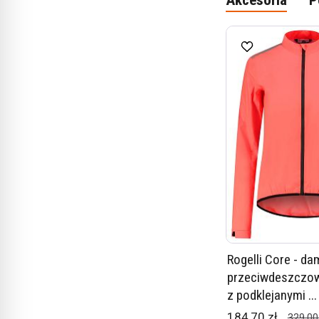
Akcesoria
P
Rogelli Core - da
przeciwdeszczow
z podklejanymi ...
184,70 zł
329,00