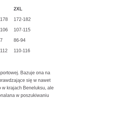
2XL
-178
172-182
-106
107-115
87
86-94
-112
110-116
portowej. Bazuje ona na
sprawdzające się w nawet
 w krajach Beneluksu, ale
skonalana w poszukiwaniu