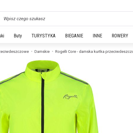
yszukaj
ski
Buty
TURYSTYKA
BIEGANIE
INNE
ROWERY
zeciwdeszczowe
Damskie
Rogelli Core - damska kurtka przeciwdeszc