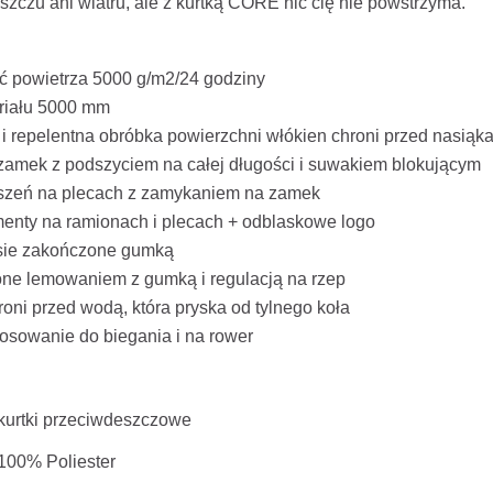
szczu ani wiatru, ale z kurtką CORE nic cię nie powstrzyma.
ć powietrza 5000 g/m2/24 godziny
riału 5000 mm
 i repelentna obróbka powierzchni włókien chroni przed nasią
zamek z podszyciem na całej długości i suwakiem blokującym
eszeń na plecach z zamykaniem na zamek
enty na ramionach i plecach + odblaskowe logo
sie zakończone gumką
ne lemowaniem z gumką i regulacją na rzep
hroni przed wodą, która pryska od tylnego koła
tosowanie do biegania i na rower
kurtki przeciwdeszczowe
100% Poliester