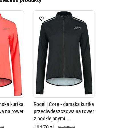
olecane produkty
mska kurtka
Rogelli Core - damska kurtka
a na rower
przeciwdeszczowa na rower
z podklejanymi ...
184,70 zł
 zł
329,00 zł