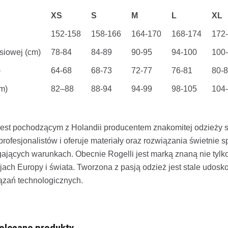
XS
S
M
L
XL
152-158
158-166
164-170
168-174
172
rsiowej (cm)
78-84
84-89
90-95
94-100
100
)
64-68
68-73
72-77
76-81
80-
m)
82–88
88-94
94-99
98-105
104
jest pochodzącym z Holandii producentem znakomitej odzieży s
rofesjonalistów i oferuje materiały oraz rozwiązania świetnie 
ających warunkach. Obecnie Rogelli jest marką znaną nie tylko
ajach Europy i świata. Tworzona z pasją odzież jest stale udo
ązań technologicznych.