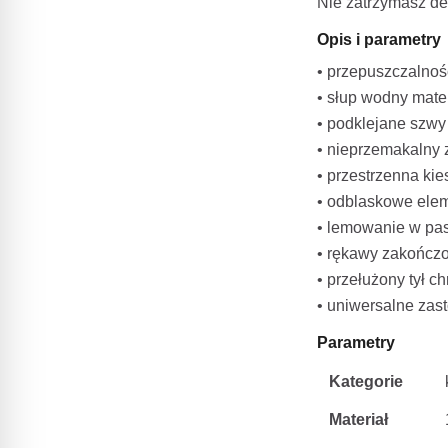
Nie zatrzymasz de
Opis i parametry
• przepuszczalnoś
• słup wodny mate
• podklejane szwy
• nieprzemakalny 
• przestrzenna ki
• odblaskowe elem
• lemowanie w pa
• rękawy zakończo
• przełużony tył c
• uniwersalne zas
Parametry
Kategorie
Materiał