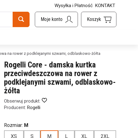
Wysyłka i Płatność
KONTAKT
zowa na rower z podklejanymi szwami, odblaskowo-żółta
Rogelli Core - damska kurtka
przeciwdeszczowa na rower z
podklejanymi szwami, odblaskowo-
żółta
Obserwuj produkt:
Producent:
Rogelli
Rozmiar:
M
XS
S
M
L
XL
2XL