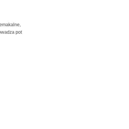
zemakalne,
rowadza pot