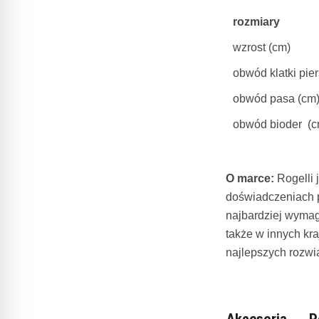
rozmiary
wzrost (cm)
obwód klatki pie
obwód pasa (cm
obwód bioder (c
O marce:
Rogelli 
doświadczeniach p
najbardziej wymag
także w innych kr
najlepszych rozwi