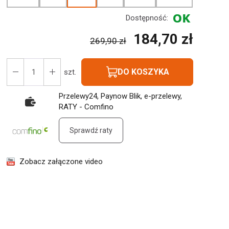
Dostępność:
184,70 zł
269,90 zł
DO KOSZYKA
szt.
Przelewy24, Paynow Blik, e-przelewy,
RATY - Comfino
Sprawdź raty
Zobacz załączone video