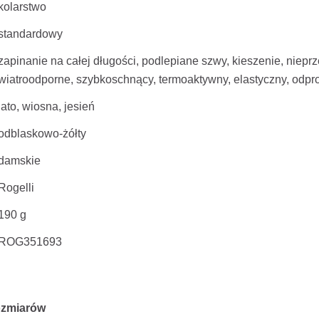
kolarstwo
standardowy
zapinanie na całej długości, podlepiane szwy, kieszenie, niepr
wiatroodporne, szybkoschnący, termoaktywny, elastyczny, odp
lato, wiosna, jesień
odblaskowo-żółty
damskie
Rogelli
190 g
ROG351693
ozmiarów