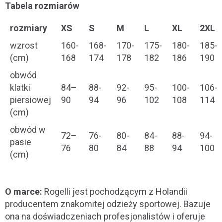
Tabela rozmiarów
rozmiary
XS
S
M
L
XL
2XL
wzrost
160-
168-
170-
175-
180-
185-
(cm)
168
174
178
182
186
190
obwód
klatki
84–
88-
92-
95-
100-
106-
piersiowej
90
94
96
102
108
114
(cm)
obwód w
72–
76-
80-
84-
88-
94-
pasie
76
80
84
88
94
100
(cm)
O marce:
Rogelli jest pochodzącym z Holandii
producentem znakomitej odzieży sportowej. Bazuje
ona na doświadczeniach profesjonalistów i oferuje