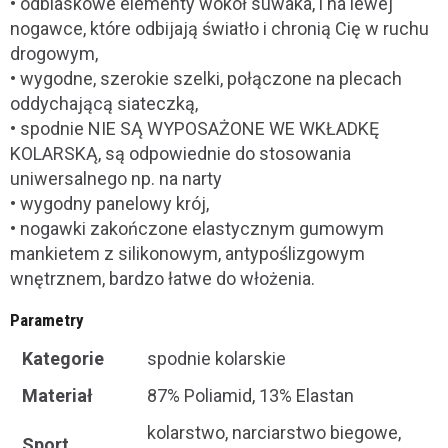
• odblaskowe elementy wokół suwaka, i na lewej
nogawce, które odbijają światło i chronią Cię w ruchu
drogowym,
• wygodne, szerokie szelki, połączone na plecach
oddychającą siateczką,
• spodnie NIE SĄ WYPOSAŻONE WE WKŁADKĘ
KOLARSKĄ, są odpowiednie do stosowania
uniwersalnego np. na narty
• wygodny panelowy krój,
• nogawki zakończone elastycznym gumowym
mankietem z silikonowym, antypoślizgowym
wnętrznem, bardzo łatwe do włożenia.
Parametry
Kategorie
spodnie kolarskie
Materiał
87% Poliamid, 13% Elastan
kolarstwo, narciarstwo biegowe,
Sport