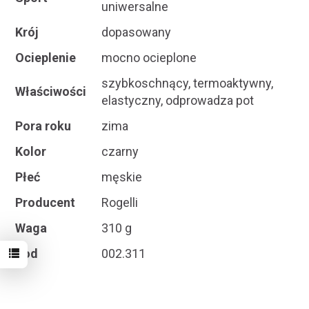
uniwersalne
Krój
dopasowany
Ocieplenie
mocno ocieplone
szybkoschnący, termoaktywny,
Właściwości
elastyczny, odprowadza pot
Pora roku
zima
Kolor
czarny
Płeć
męskie
Producent
Rogelli
Waga
310 g
Kod
002.311