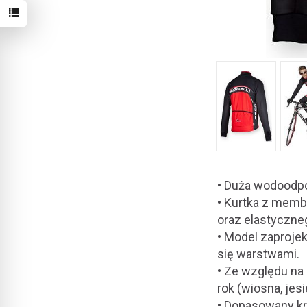
• Duża wodoodp
• Kurtka z memb
oraz elastyczne
• Model zaproje
się warstwami.
• Ze względu na 
rok (wiosna, jesi
• Dopasowany kró