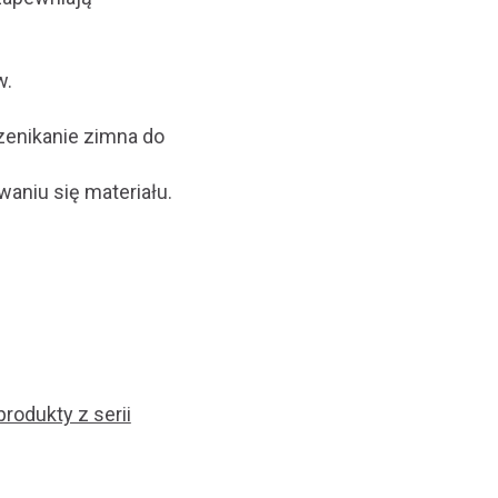
w.
rzenikanie zimna do
aniu się materiału.
rodukty z serii