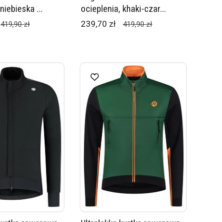
niebieska ...
ocieplenia, khaki-czar...
239,70 zł
419,90 zł
419,90 zł