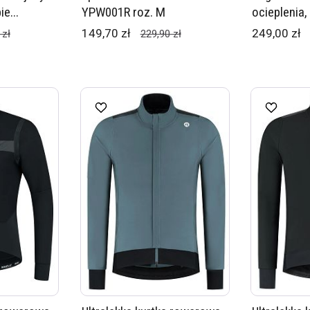
e...
YPW001R roz. M
ocieplenia, 
149,70 zł
249,00 zł
 zł
229,90 zł