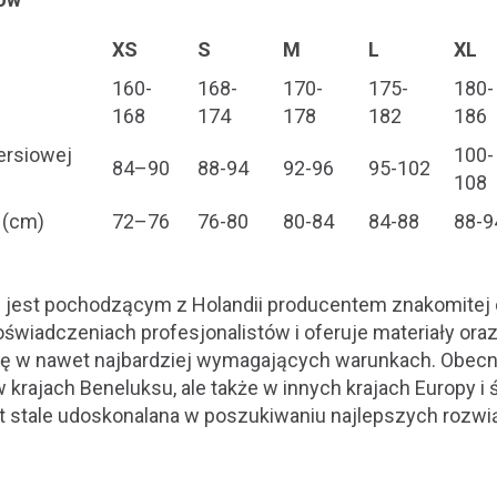
XS
S
M
L
XL
160-
168-
170-
175-
180-
168
174
178
182
186
iersiowej
100-
84–90
88-94
92-96
95-102
108
 (cm)
72–76
76-80
80-84
84-88
88-9
i jest pochodzącym z Holandii producentem znakomitej 
świadczeniach profesjonalistów i oferuje materiały ora
ę w nawet najbardziej wymagających warunkach. Obecnie
w krajach Beneluksu, ale także w innych krajach Europy i
st stale udoskonalana w poszukiwaniu najlepszych rozw