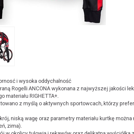
ornosć i wysoka oddychalność
raną Rogelli ANCONA wykonana z najwyższej jakości lekk
go materiału RIGHETTA+.
ktowano z myślą o aktywnych sportowcach, którzy prefer
krój, niską wagę oraz parametry materiału kurtkę można 
eń, zima).
j w okolicy tułowia i rękawów oraz delikatna wyściółka