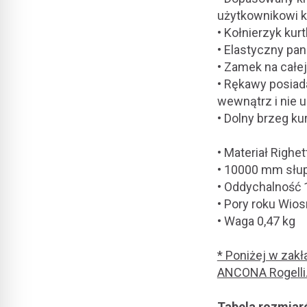
użytkownikowi k
• Kołnierzyk kur
• Elastyczny pa
• Zamek na całej
• Rękawy posiada
wewnątrz i nie u
• Dolny brzeg k
• Materiał Righet
• 10000 mm słu
• Oddychalność 
• Pory roku Wios
• Waga 0,47 kg
* Poniżej w zak
ANCONA Rogelli
Tabela rozmia