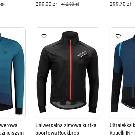
299,00 zł
299,70 zł
 zł
412,90 zł
owerowa
Uniwersalna zimowa kurtka
Ultralekka
luźniejszym
sportowa Rockbros
Rogelli INF