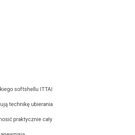
iego softshellu ITTAI
ują technikę ubierania
nosić praktycznie cały
 zapewniają