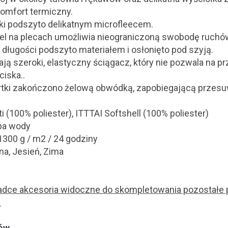
omfort termiczny.
tki podszyto delikatnym microfleecem.
nel na plecach umożliwia nieograniczoną swobodę ruchó
 długości podszyto materiałem i osłonięto pod szyją.
ją szeroki, elastyczny ściągacz, który nie pozwala na p
ciska..
urtki zakończono żelową obwódką, zapobiegającą przesuw
ti (100% poliester), ITTTAI Softshell (100% poliester)
pa wody
1300 g / m2 / 24 godziny
na, Jesień, Zima
ładce akcesoria widoczne do skompletowania pozostałe p
.
rów