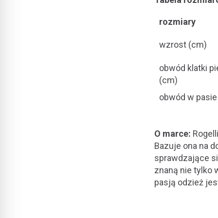
rozmiary
wzrost (cm)
obwód klatki p
(cm)
obwód w pasie
O marce:
Rogell
Bazuje ona na do
sprawdzające si
znaną nie tylko 
pasją odzież je