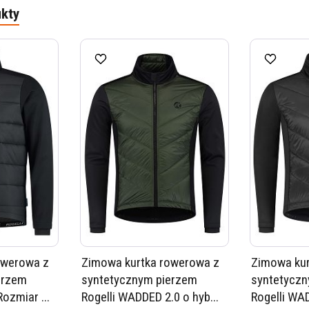
kty
owerowa z
Zimowa kurtka rowerowa z
Zimowa kur
erzem
syntetycznym pierzem
syntetycz
ozmiar ...
Rogelli WADDED 2.0 o hyb...
Rogelli WAD