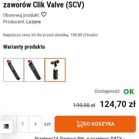
zaworów Clik Valve (SCV)
Obserwuj produkt:
Producent:
Lezyne
Najniższa cena 30 dni przed obniżką:
199,90 zł brutto
Warianty produktu
Dostępność:
124,70 zł
199,90 zł
DO KOSZYKA
szt.
Przelewy24, Paynow Blik, e-przelewy, RATY -