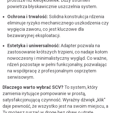
prostsze niż kiedykolwiek. Duży strumień
powietrza błyskawicznie uszczelnia system.
Ochrona i trwałość:
Solidna konstrukcja rdzenia
eliminuje ryzyko mechanicznego uszkodzenia czy
wygięcia zaworu, co jest kluczowe dla
bezawaryjnej eksploatacji.
Estetyka i uniwersalność:
Adapter pozwala na
zastosowanie krótszych trzpieni, co nadaje kołom
nowoczesny i minimalistyczny wygląd. Co ważne,
rdzeń pozostaje w pełni funkcjonalny, pozwalając
na współpracę z profesjonalnym osprzętem
serwisowym.
Dlaczego warto wybrać SCV?
To system, który
zamienia irytujące pompowanie w prostą,
satysfakcjonującą czynność. Wyraźny dźwięk „klik”
daje pewność, że wszystko jest na swoim miejscu, a
Ty możesz ruszać w drogę bez obaw o utratę