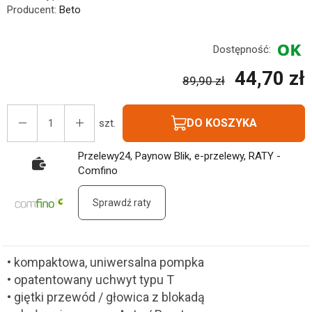
Producent:
Beto
Dostępność:
44,70 zł
89,90 zł
DO KOSZYKA
szt.
Przelewy24, Paynow Blik, e-przelewy, RATY -
Comfino
Sprawdź raty
• kompaktowa, uniwersalna pompka
• opatentowany uchwyt typu T
• giętki przewód / głowica z blokadą