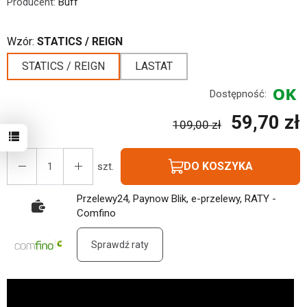
Producent:
Buff
Wzór:
STATICS / REIGN
STATICS / REIGN
LASTAT
Dostępność:
59,70 zł
109,00 zł
DO KOSZYKA
szt.
Przelewy24, Paynow Blik, e-przelewy, RATY -
Comfino
Sprawdź raty