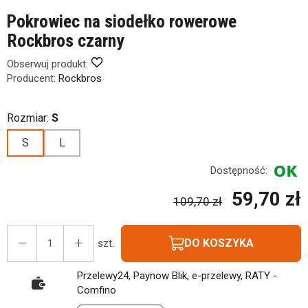
Pokrowiec na siodełko rowerowe
Rockbros czarny
Obserwuj produkt:
Producent:
Rockbros
Rozmiar:
S
S
L
Dostępność:
59,70 zł
109,70 zł
DO KOSZYKA
szt.
Przelewy24, Paynow Blik, e-przelewy, RATY -
Comfino