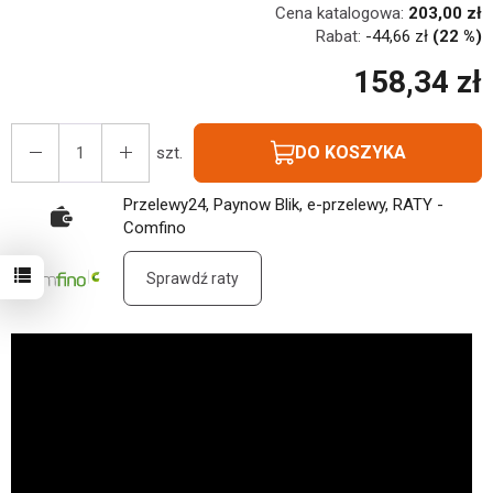
Cena katalogowa:
203,00 zł
Rabat:
-
44,66 zł
(22 %)
158,34 zł
DO KOSZYKA
szt.
Przelewy24, Paynow Blik, e-przelewy, RATY -
Comfino
Sprawdź raty