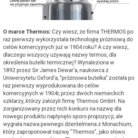
O marce Thermos:
Czy wiesz, że firma THERMOS po
raz pierwszy wykorzystała technologię próżniową do
celów komercyjnych już w 1904 roku? A czy wiesz,
dlaczego wszyscy używają nazwy termos, dla
określenia butelki termicznej? Wynaleziona w
1892 przez Sir James Dewar'a, naukowca z
Uniwersytetu Oxford'a, "próżniowa butelka" została po
raz pierwszy wyprodukowana do celów
komercyjnych w 1904r, przez dwóch niemieckich
szklarzy, którzy założyli firmę Thermos GmbH. Na
zorganizowany przez nich konkurs na nazwę dla
nowego produktu napłynęło sporo propozycji, ale
wygrała nazwa pewnego dżentelmena z Monachium,
który zaproponował nazwę "Thermos", jako słowo