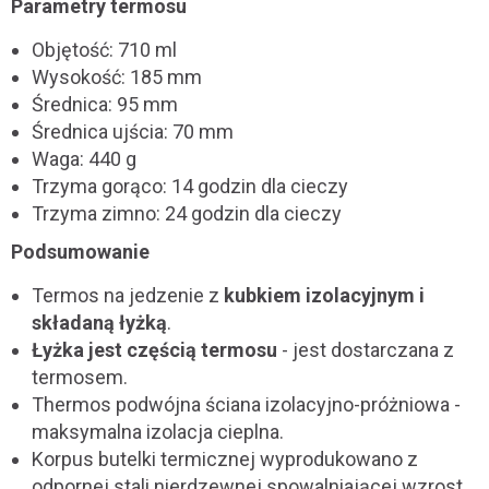
Parametry termosu
Objętość: 710 ml
Wysokość: 185 mm
Średnica: 95 mm
Średnica ujścia: 70 mm
Waga: 440 g
Trzyma gorąco: 14 godzin dla cieczy
Trzyma zimno: 24 godzin dla cieczy
Podsumowanie
Termos na jedzenie z
kubkiem izolacyjnym i
składaną łyżką
.
Łyżka jest częścią termosu
- jest dostarczana z
termosem.
Thermos podwójna ściana izolacyjno-próżniowa -
maksymalna izolacja cieplna.
Korpus butelki termicznej wyprodukowano z
odpornej stali nierdzewnej spowalniającej wzrost