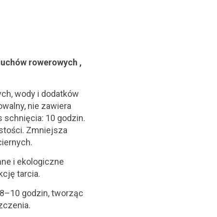
cuchów rowerowych ,
.
ych, wody i dodatków
walny, nie zawiera
 schnięcia: 10 godzin.
stości. Zmniejsza
ciernych.
ne i ekologiczne
cję tarcia.
8–10 godzin, tworząc
zczenia.