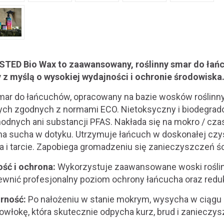
OSTED Bio Wax to zaawansowany, roślinny smar do łań
z myślą o wysokiej wydajności i ochronie środowiska
mar do łańcuchów, opracowany na bazie wosków roślinn
ych zgodnych z normami ECO. Nietoksyczny i biodegrado
odnych ani substancji PFAS. Nakłada się na mokro / czas
a sucha w dotyku. Utrzymuje łańcuch w doskonałej czy
a i tarcie. Zapobiega gromadzeniu się zanieczyszczeń ś
ść i ochrona:
Wykorzystuje zaawansowane woski roślin
ewnić profesjonalny poziom ochrony łańcucha oraz reduk
rność:
Po nałożeniu w stanie mokrym, wysycha w ciągu 
owłokę, która skutecznie odpycha kurz, brud i zanieczys