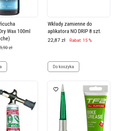
ańcucha
Wkłady zamienne do
Dry Wax 100ml
aplikatora NO DRIP 8 szt.
uche)
22,87 zł
Rabat: 15 %
9,90 zł
a
Do koszyka