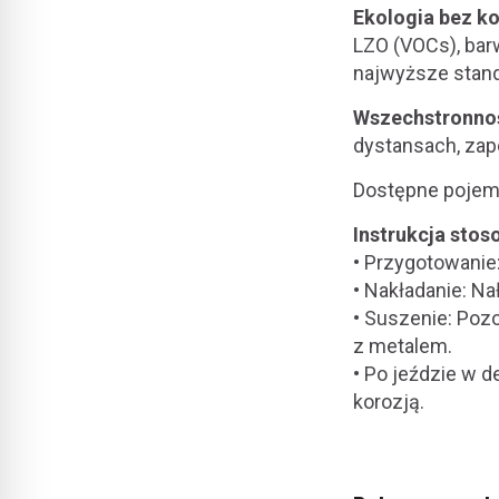
Ekologia bez 
LZO (VOCs), bar
najwyższe stand
Wszechstronno
dystansach, za
Dostępne pojemn
Instrukcja stos
• Przygotowanie:
• Nakładanie: Na
• Suszenie: Poz
z metalem.
• Po jeździe w 
korozją.