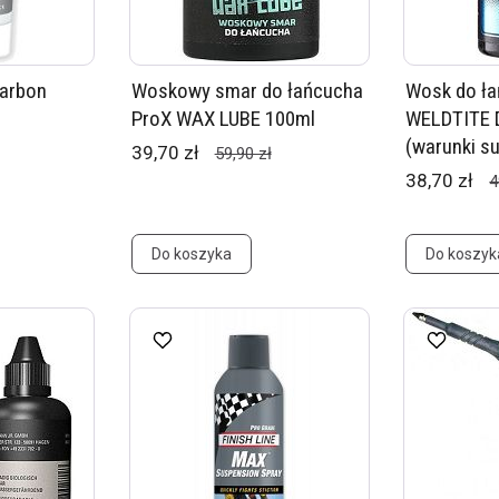
arbon
Woskowy smar do łańcucha
Wosk do ł
ProX WAX LUBE 100ml
WELDTITE 
(warunki s
39,70 zł
59,90 zł
38,70 zł
4
Do koszyka
Do koszyk