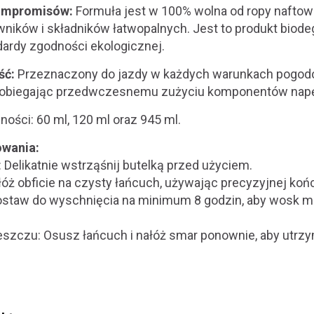
kompromisów:
Formuła jest w 100% wolna od ropy naftow
wników i składników łatwopalnych. Jest to produkt biode
ardy zgodności ekologicznej.
ść:
Przeznaczony do jazdy w każdych warunkach pogodo
pobiegając przedwczesnemu zużyciu komponentów nap
ości: 60 ml, 120 ml oraz 945 ml.
owania:
 Delikatnie wstrząśnij butelką przed użyciem.
łóż obficie na czysty łańcuch, używając precyzyjnej końc
ostaw do wyschnięcia na minimum 8 godzin, aby wosk mó
deszczu: Osusz łańcuch i nałóż smar ponownie, aby utrz