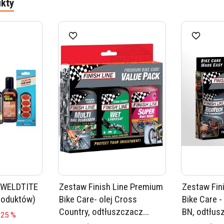
kty
 WELDTITE
Zestaw Finish Line Premium
Zestaw Fin
produktów)
Bike Care- olej Cross
Bike Care -
Country, odtłuszczacz...
BN, odtłusz
 25 %