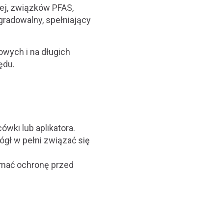
ej, związków PFAS,
gradowalny, spełniający
wych i na długich
ędu.
ówki lub aplikatora.
gł w pełni związać się
ymać ochronę przed