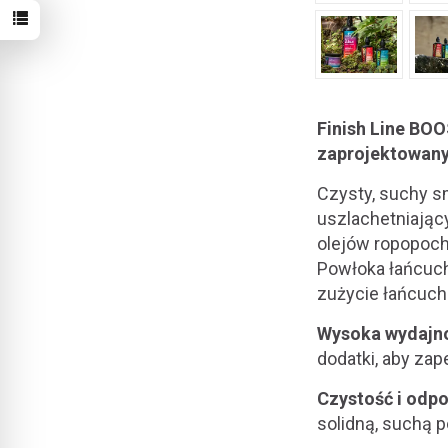
Finish Line BO
zaprojektowany 
Czysty, suchy s
uszlachetniając
olejów ropopoch
Powłoka łańcuch
zużycie łańcuch
Wysoka wydajno
dodatki, aby zap
Czystość i odpo
solidną, suchą p