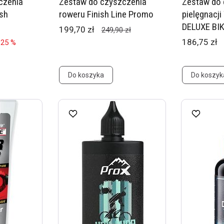
czenia
Zestaw do czyszczenia
Zestaw do 
sh
roweru Finish Line Promo
pielęgnacj
DELUXE BIK
199,70 zł
249,90 zł
186,75 zł
 25 %
Do koszyka
Do koszyk