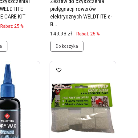
czyszczenia i
Zestaw do czyszczenia i
i WELDTITE
pielęgnacji rowerów
E CARE KIT
elektrycznych WELDTITE e-
B...
Rabat: 25 %
149,93 zł
Rabat: 25 %
a
Do koszyka