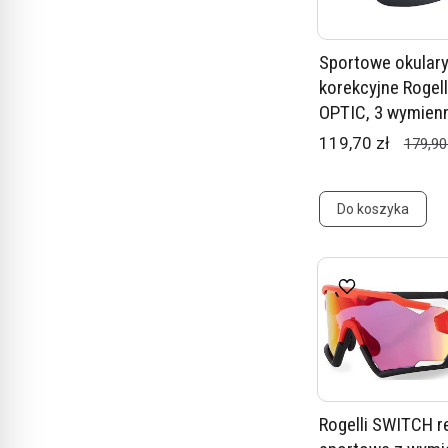
Sportowe okular
korekcyjne Roge
OPTIC, 3 wymien
119,70 zł
179,90
Do koszyka
Rogelli SWITCH re