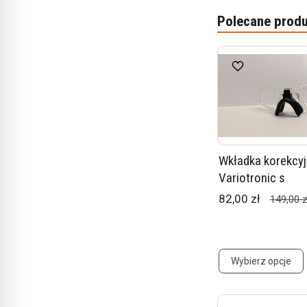
Polecane produ
Wkładka korekcyj
Variotronic s
82,00 zł
149,00 z
Wybierz opcje