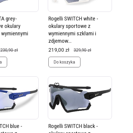
TA grey-
Rogelli SWITCH white -
e okulary
okulary sportowe z
z wymiennymi
wymiennymi szkłami i
zdjemow...
219,00 zł
230,90 zł
329,90 zł
a
Do koszyka
TCH blue -
Rogelli SWITCH black -