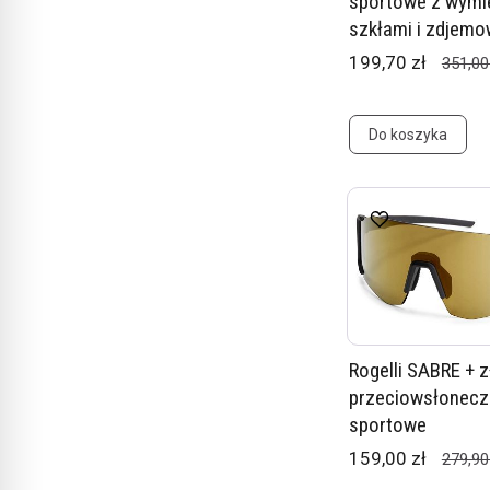
sportowe z wymi
szkłami i zdjemow
199,70 zł
351,00
Do koszyka
Rogelli SABRE + z
przeciowsłonecz
sportowe
159,00 zł
279,90