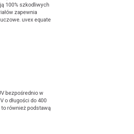
ją 100% szkodliwych
riałów zapewnia
kluczowe. uvex equate
 UV bezpośrednio w
V o długości do 400
 to również podstawą