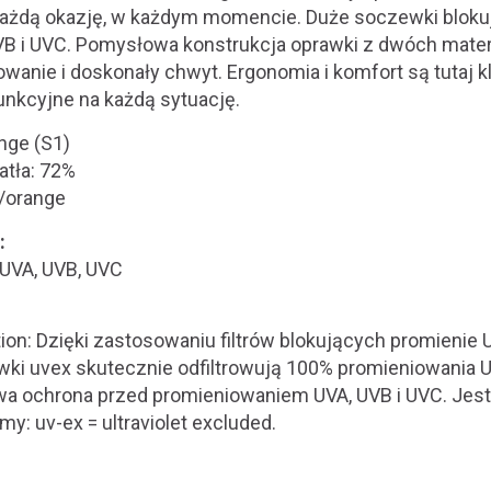
każdą okazję, w każdym momencie. Duże soczewki bloku
VB i UVC. Pomysłowa konstrukcja oprawki z dwóch mate
anie i doskonały chwyt. Ergonomia i komfort są tutaj 
unkcyjne na każdą sytuację.
nge (S1)
atła: 72%
k/orange
:
 UVA, UVB, UVC
ion: Dzięki zastosowaniu filtrów blokujących promienie
ki uvex skutecznie odfiltrowują 100% promieniowania U
 ochrona przed promieniowaniem UVA, UVB i UVC. Jest
my: uv-ex = ultraviolet excluded.