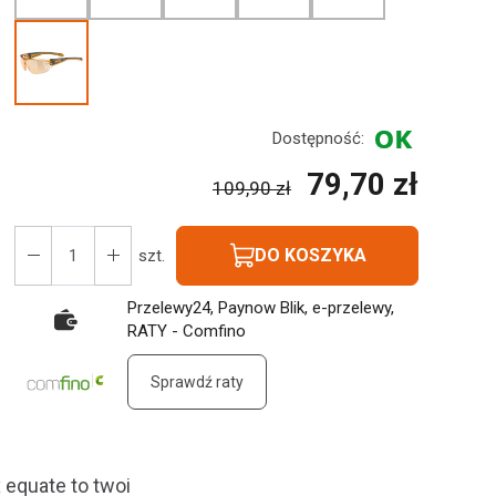
Dostępność:
79,70 zł
109,90 zł
DO KOSZYKA
szt.
Przelewy24, Paynow Blik, e-przelewy,
RATY - Comfino
Sprawdź raty
equate to twoi