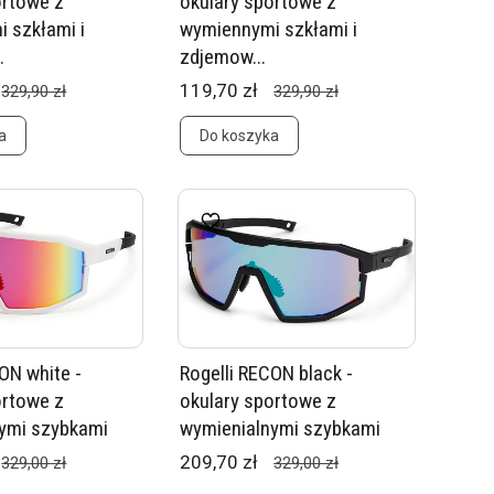
ortowe z
okulary sportowe z
 szkłami i
wymiennymi szkłami i
.
zdjemow...
119,70 zł
329,90 zł
329,90 zł
a
Do koszyka
ON white -
Rogelli RECON black -
ortowe z
okulary sportowe z
ymi szybkami
wymienialnymi szybkami
209,70 zł
329,00 zł
329,00 zł