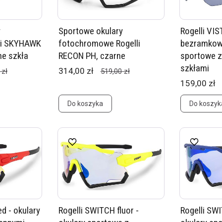
y
Sportowe okulary
Rogelli VIS
lli SKYHAWK
fotochromowe Rogelli
bezramkow
ne szkła
RECON PH, czarne
sportowe 
szkłami
314,00 zł
 zł
519,00 zł
159,00 zł
Do koszyka
Do koszyk
d - okulary
Rogelli SWITCH fluor -
Rogelli SWI