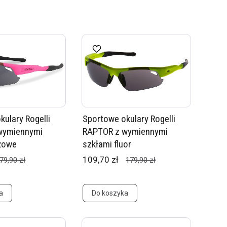
kulary Rogelli
Sportowe okulary Rogelli
wymiennymi
RAPTOR z wymiennymi
żowe
szkłami fluor
109,70 zł
79,90 zł
179,90 zł
a
Do koszyka