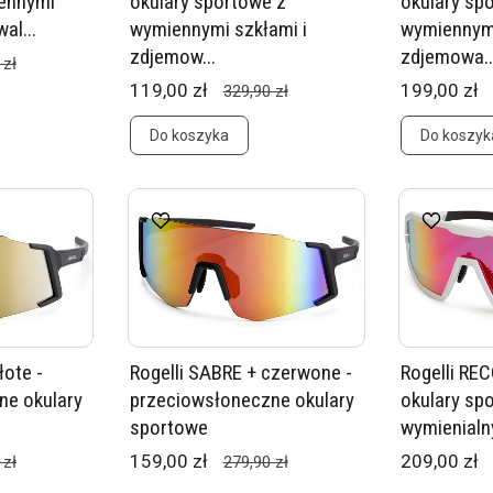
ennymi
okulary sportowe z
okulary sp
al...
wymiennymi szkłami i
wymiennymi
zdjemow...
zdjemowa..
 zł
119,00 zł
199,00 zł
329,90 zł
Do koszyka
Do koszyk
łote -
Rogelli SABRE + czerwone -
Rogelli REC
ne okulary
przeciowsłoneczne okulary
okulary sp
sportowe
wymienialn
159,00 zł
209,00 zł
 zł
279,90 zł