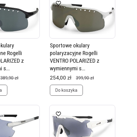
kulary
Sportowe okulary
ne Rogelli
polaryzacyjne Rogelli
LARIZED z
VENTRO POLARIZED z
 s...
wymiennymi s...
254,00 zł
389,90 zł
399,90 zł
a
Do koszyka