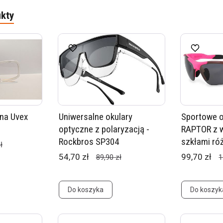
kty
na Uvex
Uniwersalne okulary
Sportowe o
optyczne z polaryzacją -
RAPTOR z 
Rockbros SP304
szkłami ró
ł
54,70 zł
99,70 zł
89,90 zł
1
Do koszyka
Do koszyk