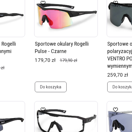
 Rogelli
Sportowe okulary Rogelli
Sportowe o
nnymi
Pulse - Czarne
polaryzacyj
VENTRO PO
179,70 zł
179,90 zł
wymiennymi
 zł
259,70 zł
Do koszyka
Do koszyk