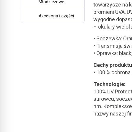
Młodzieżowe
towarzysze na 
promieni UVA, U
Akcesoria i części
wygodne dopasow
– okulary wielof
• Soczewka: Ora
• Transmisja świ
• Oprawka: blac
Cechy produktu
• 100 % ochrona
Technologie:
100% UV Protect
surowcu, soczew
nm. Kompleksowa
nazwy naszej fir