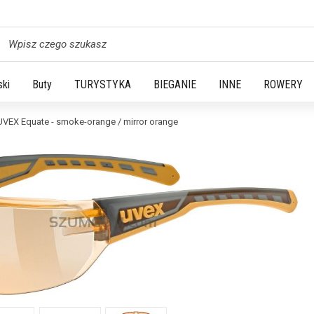
yszukaj
ski
Buty
TURYSTYKA
BIEGANIE
INNE
ROWERY
UVEX Equate - smoke-orange / mirror orange