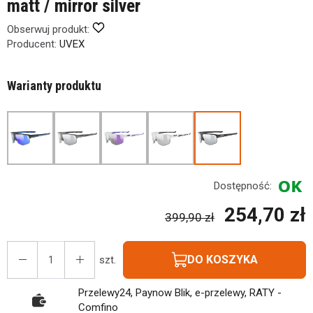
matt / mirror silver
Obserwuj produkt:
Producent:
UVEX
Warianty produktu
Dostępność:
254,70 zł
399,90 zł
DO KOSZYKA
szt.
Przelewy24, Paynow Blik, e-przelewy, RATY -
Comfino