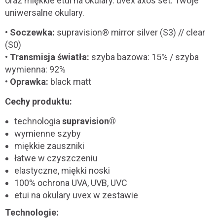
oraz miękkie etui na okulary. uvex axos set. Twoje
uniwersalne okulary.
•
Soczewka:
supravision® mirror silver (S3) // clear
(S0)
•
Transmisja światła:
szyba bazowa: 15% / szyba
wymienna: 92%
•
Oprawka:
black matt
Cechy produktu:
technologia
supravision®
wymienne szyby
miękkie zauszniki
łatwe w czyszczeniu
elastyczne, miękki noski
100% ochrona UVA, UVB, UVC
etui na okulary uvex w zestawie
Technologie: