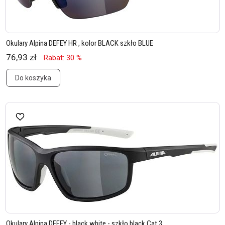
Okulary Alpina DEFEY HR , kolor BLACK szkło BLUE
76,93 zł
Rabat: 30 %
Do koszyka
Okulary Alpina DEFEY - black white - szkło black Cat.3