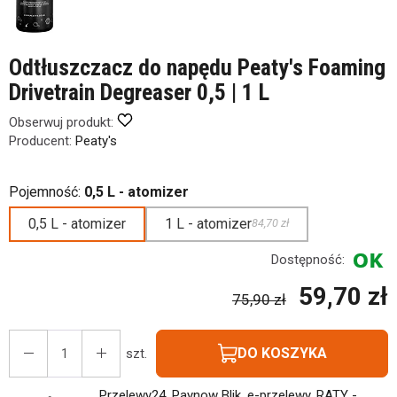
Odtłuszczacz do napędu Peaty's Foaming
Drivetrain Degreaser 0,5 | 1 L
Obserwuj produkt:
Producent:
Peaty's
Pojemność:
0,5 L - atomizer
0,5 L - atomizer
1 L - atomizer
84,70 zł
Dostępność:
59,70 zł
75,90 zł
DO KOSZYKA
szt.
Przelewy24, Paynow Blik, e-przelewy, RATY -