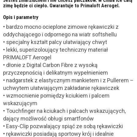
Jesteś zmarzluchem i nie chcesz palczaków. W Chiba Ice całą
zimę będzie ci ciepło. Gwarantuje to Primaloft Aerogel.
Opis i parametry
• bardzo mocno ocieplone zimowe rękawiczki z
oddychającego i odpornego na wiatr softshellu
• specjalny kształt palcy ułatwiający chwyt
• lekki, superizoloujący techniczny materiał
PRIMALOFT Aerogel
• dłonie z Digital Carbon Fibre z wysoką
przyczepnością i delikatnym wypełnieniem
• nadgarstek z elastycznym mankietem i z Pullerem –
uchwytem ułatwiającym zakładanie rękawiczek
• wzmocnienie pomiędzy kciukiem i palcem
wskazującym
• Touchfinger na kciukach i palcach wskazujących,
dający możliwość obługi smartfonów
• Easy-Clip pozwalający spiąć ze sobą rękawiczki
• rękawiczki posiadają sportowy krój i idealnie