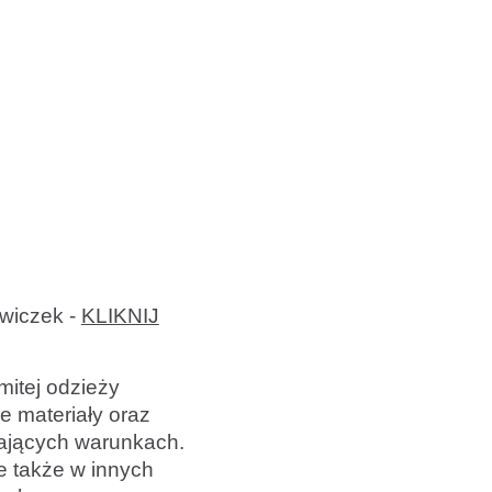
awiczek -
KLIKNIJ
itej odzieży
e materiały oraz
gających warunkach.
e także w innych