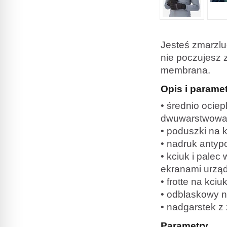
Jesteś zmarzlu
nie poczujesz 
membrana.
Opis i parame
• średnio ocie
dwuwarstwowa 
• poduszki na k
• nadruk antypo
• kciuk i pale
ekranami urzą
• frotte na kci
• odblaskowy n
• nadgarstek z
Parametry