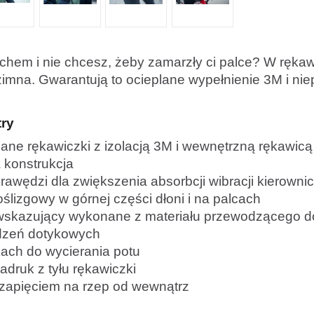
chem i nie chcesz, żeby zamarzły ci palce? W ręk
zimna. Gwarantują to ocieplane wypełnienie 3M i ni
try
plane rękawiczki z izolacją 3M i wewnętrzną rękawi
konstrukcja
rawędzi dla zwiększenia absorbcji wibracji kierowni
ślizgowy w górnej części dłoni i na palcach
c wskazujący wykonane z materiału przewodzącego d
dzeń dotykowych
ukach do wycierania potu
adruk z tyłu rękawiczki
 zapięciem na rzep od wewnątrz