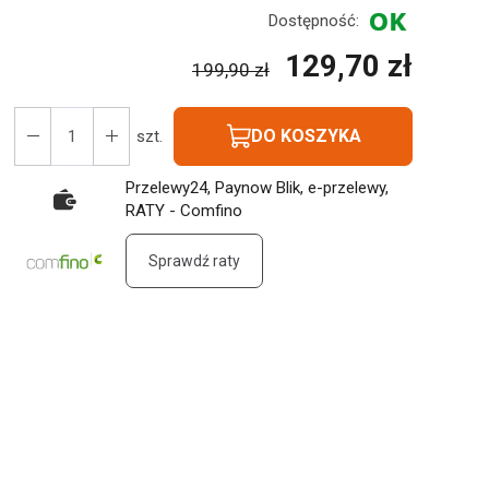
Dostępność:
129,70 zł
199,90 zł
DO KOSZYKA
szt.
Przelewy24, Paynow Blik, e-przelewy,
RATY - Comfino
Sprawdź raty