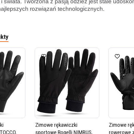
 i świata. Tworzona z pasją odzież jest stale udosk
ajlepszych rozwiązań technologicznych.
kty
ki
Zimowe rękawiczki
Zimowe ręk
 TOCCO,
sportowe Rogelli NIMBUS,
rowerowe 