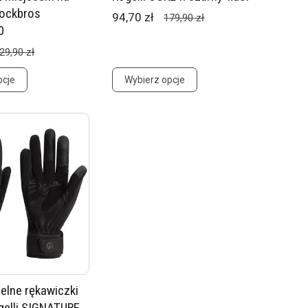
Rockbros
94,70 zł
179,90 zł
0
29,90 zł
pcje
Wybierz opcje
elne rękawiczki
elli SIGNATURE