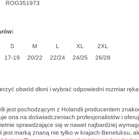
ROG351973
arów:
S
M
L
XL
2XL
17-19
20/22
22/24
24/25
26/28
erzyć obwód dłoni i wybrać odpowiedni rozmiar ręk
li jest pochodzącym z Holandii producentem znakom
je ona na doświadczeniach profesjonalistów i oferuj
ietnie sprawdzające się w nawet najbardziej wyma
i jest marką znaną nie tylko w krajach Beneluksu, al