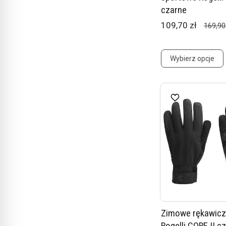
czarne
109,70 zł
169,90
Wybierz opcje
Zimowe rękawicz
Rogelli CORE II c