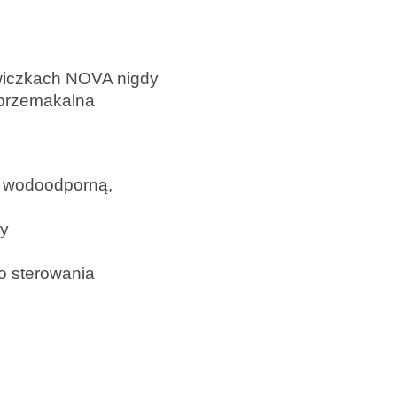
awiczkach NOVA nigdy
eprzemakalna
cą wodoodporną,
cy
o sterowania