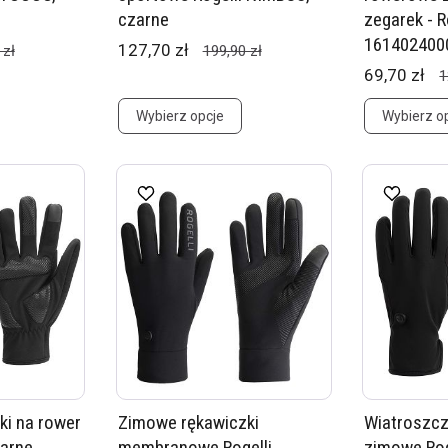
czarne
zegarek - 
161402400
127,70 zł
 zł
199,90 zł
69,70 zł
1
Wybierz opcje
Wybierz o
ki na rower
Zimowe rękawiczki
Wiatroszcz
zarne
membranowe Rogelli
zimowe Rog