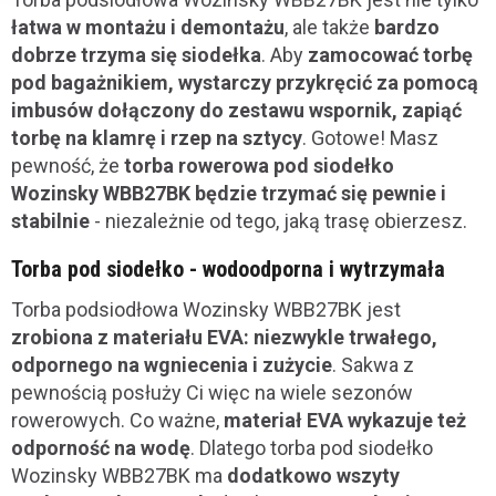
łatwa w montażu i demontażu
, ale także
bardzo
dobrze trzyma się siodełka
. Aby
zamocować torbę
pod bagażnikiem, wystarczy przykręcić za pomocą
imbusów dołączony do zestawu wspornik, zapiąć
torbę na klamrę i rzep na sztycy
. Gotowe! Masz
pewność, że
torba rowerowa pod siodełko
Wozinsky WBB27BK będzie trzymać się pewnie i
stabilnie
- niezależnie od tego, jaką trasę obierzesz.
Torba pod siodełko - wodoodporna i wytrzymała
Torba podsiodłowa Wozinsky WBB27BK jest
zrobiona z materiału EVA: niezwykle trwałego,
odpornego na wgniecenia i zużycie
. Sakwa z
pewnością posłuży Ci więc na wiele sezonów
rowerowych. Co ważne,
materiał EVA wykazuje też
odporność na wodę
. Dlatego torba pod siodełko
Wozinsky WBB27BK ma
dodatkowo wszyty