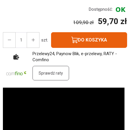
Dostępność:
59,70 zł
109,90 zł
DO KOSZYKA
szt.
Przelewy24, Paynow Blik, e-przelewy, RATY -
Comfino
Sprawdź raty