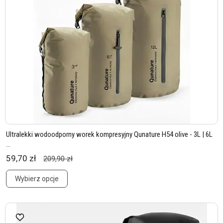
Ultralekki wodoodporny worek kompresyjny Qunature H54 olive - 3L | 6L
...
59,70 zł
209,90 zł
Wybierz opcje