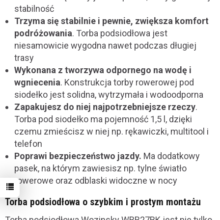
stabilność
Trzyma się stabilnie i pewnie, zwiększa komfort
podróżowania
. Torba podsiodłowa jest
niesamowicie wygodna nawet podczas długiej
trasy
Wykonana z tworzywa odpornego na wodę i
wgniecenia
. Konstrukcja torby rowerowej pod
siodełko jest solidna, wytrzymała i wodoodporna
Zapakujesz do niej najpotrzebniejsze rzeczy
.
Torba pod siodełko ma pojemność 1,5 l, dzięki
czemu zmieścisz w niej np. rękawiczki, multitool i
telefon
Poprawi bezpieczeństwo jazdy.
Ma dodatkowy
pasek, na którym zawiesisz np. tylne światło
rowerowe oraz odblaski widoczne w nocy
Torba podsiodłowa o szybkim i prostym montażu
Torba podsiodłowa Wozinsky WBB27BK jest nie tylko