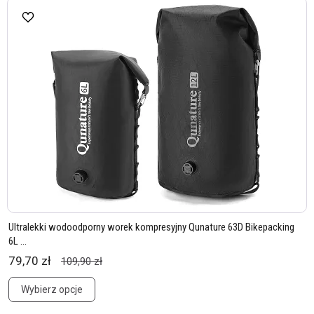
Ultralekki wodoodporny worek kompresyjny Qunature 63D Bikepacking
6L ...
79,70 zł
109,90 zł
Wybierz opcje