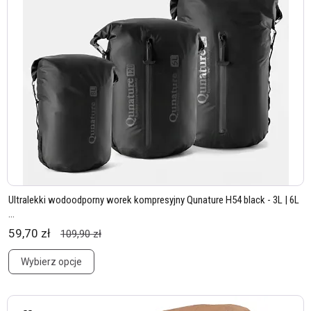
Ultralekki wodoodporny worek kompresyjny Qunature H54 black - 3L | 6L
...
59,70 zł
109,90 zł
Wybierz opcje