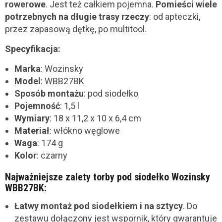
rowerowe
. Jest też całkiem pojemna.
Pomieści wiele
potrzebnych na długie trasy rzeczy
: od apteczki,
przez zapasową dętkę, po multitool.
Specyfikacja:
Marka
: Wozinsky
Model
: WBB27BK
Sposób montażu
: pod siodełko
Pojemność
: 1,5 l
Wymiary
: 18 x 11,2 x 10 x 6,4 cm
Materiał
: włókno węglowe
Waga
: 174 g
Kolor
: czarny
Najważniejsze zalety torby pod siodełko Wozinsky
WBB27BK:
Łatwy montaż pod siodełkiem i na sztycy
. Do
zestawu dołączony jest wspornik, który gwarantuje