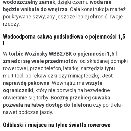
wodoszczelny zamek
, dzięki czemu
woda nie
będzie wnikała do wnętrza
. Cała konstrukcja ma też
poukrywane szwy, aby jeszcze lepiej chronić Twoje
rzeczy.
Wodoodporna sakwa podsiodłowa o pojemności 1,5
l
W
torbie Wozinsky WBB27BK o pojemności 1,5 l
zmieści się wiele przedmiotów
: od składanej pompki
rowerowej, przez telefon, latarkę, narzędzia typu
multitool, po rękawiczki czy miniapteczkę.
Jest
naprawdę pakowna
. Wewnątrz ma
wszyte
ograniczniki
, który nie pozwolą na bezwiedne
otwieranie się torby.
Boczny przebieg suwaka
pozwala na łatwy dostęp do telefonu
czy portfela -
nawet podczas jazdy.
Odblaski i miejsce na tylne światło rowerowe