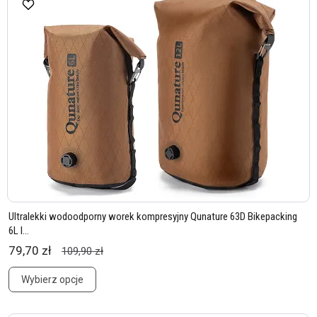
Ultralekki wodoodporny worek kompresyjny Qunature 63D Bikepacking
6L l...
79,70 zł
109,90 zł
Wybierz opcje