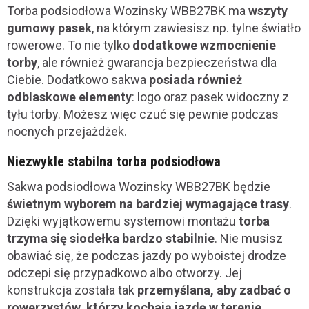
Torba podsiodłowa Wozinsky WBB27BK ma
wszyty
gumowy pasek
, na którym zawiesisz np. tylne światło
rowerowe. To nie tylko
dodatkowe wzmocnienie
torby
, ale również gwarancja bezpieczeństwa dla
Ciebie. Dodatkowo sakwa
posiada również
odblaskowe elementy
: logo oraz pasek widoczny z
tyłu torby. Możesz więc czuć się pewnie podczas
nocnych przejażdżek.
Niezwykle stabilna torba podsiodłowa
Sakwa podsiodłowa Wozinsky WBB27BK będzie
świetnym wyborem na bardziej wymagające trasy
.
Dzięki wyjątkowemu systemowi montażu
torba
trzyma się siodełka bardzo stabilnie
. Nie musisz
obawiać się, że podczas jazdy po wyboistej drodze
odczepi się przypadkowo albo otworzy. Jej
konstrukcja została tak
przemyślana, aby zadbać o
rowerzystów, którzy kochają jazdę w terenie.