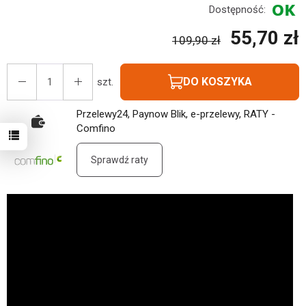
Dostępność:
55,70 zł
109,90 zł
DO KOSZYKA
szt.
Przelewy24, Paynow Blik, e-przelewy, RATY -
Comfino
Sprawdź raty