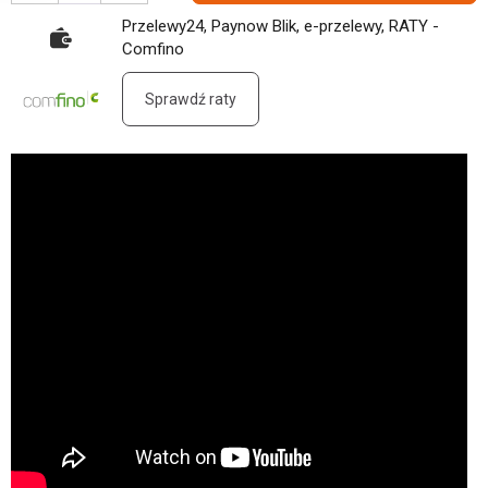
Przelewy24, Paynow Blik, e-przelewy, RATY -
Comfino
Sprawdź raty