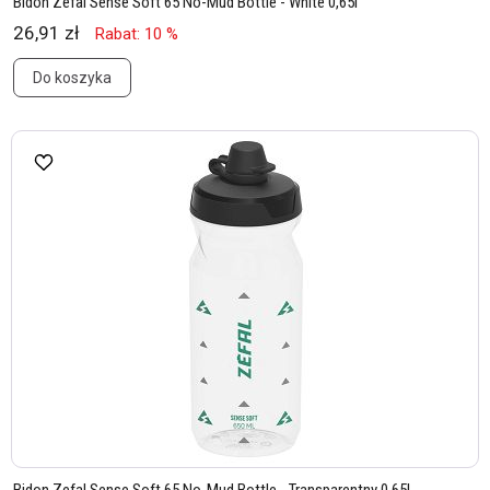
Bidon Zefal Sense Soft 65 No-Mud Bottle - White 0,65l
26,91 zł
Rabat: 10 %
Do koszyka