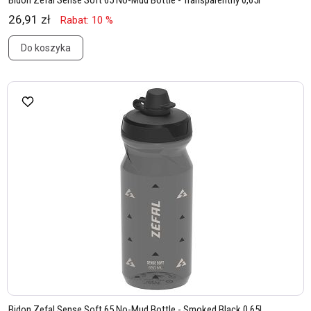
Bidon Zefal Sense Soft 65 No-Mud Bottle - Transparentny 0,65l
26,91 zł
Rabat: 10 %
Do koszyka
Bidon Zefal Sense Soft 65 No-Mud Bottle - Smoked Black 0,65l