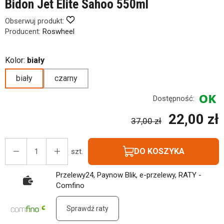
Bidon Jet Elite Sahoo 550ml
Obserwuj produkt:
Producent:
Roswheel
Kolor:
biały
biały
czarny
Dostępność:
22,00 zł
37,00 zł
DO KOSZYKA
szt.
Przelewy24, Paynow Blik, e-przelewy, RATY -
Comfino
Sprawdź raty