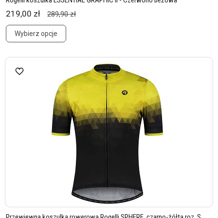
Rogelli koszulka ESSENTIAL GRAPHIC II - Czerwono beżowa
219,00 zł
289,90 zł
Wybierz opcje
Przewiewna koszulka rowerowa Rogelli SPHERE, czarno-żółta roz. S