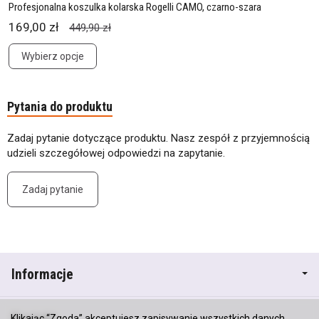
Profesjonalna koszulka kolarska Rogelli CAMO, czarno-szara
169,00 zł
449,90 zł
Wybierz opcje
Pytania do produktu
Zadaj pytanie dotyczące produktu. Nasz zespół z przyjemnością
udzieli szczegółowej odpowiedzi na zapytanie.
Zadaj pytanie
Informacje
Kontakt
Klikając “Zgoda” akceptujesz zapisywanie wszystkich danych