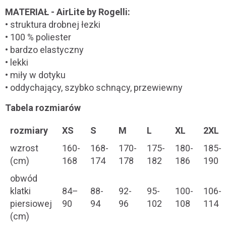
MATERIAŁ - AirLite by Rogelli:
• struktura drobnej łezki
• 100 % poliester
• bardzo elastyczny
• lekki
• miły w dotyku
• oddychający, szybko schnący, przewiewny
Tabela rozmiarów
rozmiary
XS
S
M
L
XL
2XL
wzrost
160-
168-
170-
175-
180-
185-
(cm)
168
174
178
182
186
190
obwód
klatki
84–
88-
92-
95-
100-
106-
piersiowej
90
94
96
102
108
114
(cm)