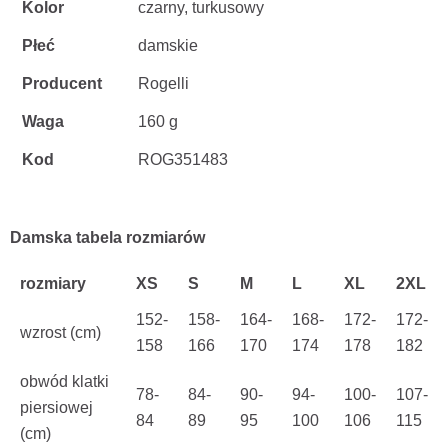
Kolor
czarny, turkusowy
Płeć
damskie
Producent
Rogelli
Waga
160 g
Kod
ROG351483
Damska tabela rozmiarów
rozmiary
XS
S
M
L
XL
2XL
152-
158-
164-
168-
172-
172-
wzrost (cm)
158
166
170
174
178
182
obwód klatki
78-
84-
90-
94-
100-
107-
piersiowej
84
89
95
100
106
115
(cm)