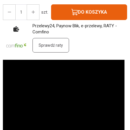
DO KOSZYKA
szt.
Przelewy24, Paynow Blik, e-przelewy, RATY -
Comfino
Sprawdź raty