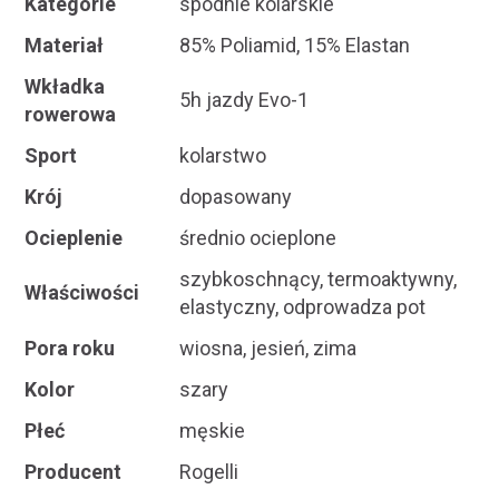
Kategorie
spodnie kolarskie
Materiał
85% Poliamid, 15% Elastan
Wkładka
5h jazdy Evo-1
rowerowa
Sport
kolarstwo
Krój
dopasowany
Ocieplenie
średnio ocieplone
szybkoschnący, termoaktywny,
Właściwości
elastyczny, odprowadza pot
Pora roku
wiosna, jesień, zima
Kolor
szary
Płeć
męskie
Producent
Rogelli