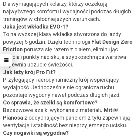
Dla wymagających kolarzy, którzy oczekują
najwyższego komfortu i wydajności podczas długich
treningów w chłodniejszych warunkach.
Jaka jest wkładka EVO-1?
To najwyższej klasy wkładka stworzona do jazdy
powyżej 5 godzin. Dzięki technologii
Flat Design Zero
Friction
porusza się razem z ciałem, eliminując
otarcia i punkty nacisku, a szybkoschnąca warstwa
zapewnia uczucie świeżości.
Jak leży krój Pro Fit?
Przylegający i aerodynamiczny krój wspierający
wydajność. Jednocześnie nie ogranicza ruchu i
pozostaje wygodny nawet podczas długich jazd.
Co sprawia, że szelki są komfortowe?
Bezszwowe szelki wykonane z materiału
Miti®
Pianosa
z oddychającym panelem z tyłu zapewniają
wentylację i stabilność bez nieprzyjemnego ucisku.
Czy nogawki są wygodne?