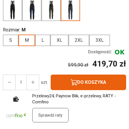
Rozmiar:
M
S
M
L
XL
2XL
3XL
Dostępność:
419,70 zł
599,90 zł
DO KOSZYKA
szt.
Przelewy24, Paynow Blik, e-przelewy, RATY -
Comfino
Sprawdź raty