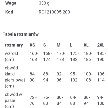
Waga
330 g
Kod
RC1210005-200
Tabela rozmiarów
rozmiary
XS
S
M
L
XL
2XL
wzrost
160-
168-
170-
175-
180-
185-
(cm)
168
174
178
182
186
190
obwód
klatki
84–
88-
92-
95-
100-
106-
piersiowej
90
94
96
102
108
114
(cm)
obwód w
72–
76-
80-
84-
88-
94-
pasie
76
80
84
88
94
100
(cm)