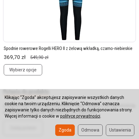
Spodnie rowerowe Rogelli HERO II z żelową wkładką, czarno-niebieskie
369,70 zł
549,90 zł
Wybierz opcje
Pytania do produktu
Klikając “Zgoda” akceptujesz zapisywanie wszystkich danych
cookie na twoim urządzeniu. Kliknięcie “Odmowa” oznacza
Zadaj pytanie dotyczące produktu. Nasz zespół z przyjemnością
zapisywanie tylko danych niezbędnych do funkcjonowania strony.
udzieli szczegółowej odpowiedzi na zapytanie.
Więcej informacji o cookie w
polityce prywatności
.
Zadaj pytanie
Zgoda
Odmowa
Ustawienia