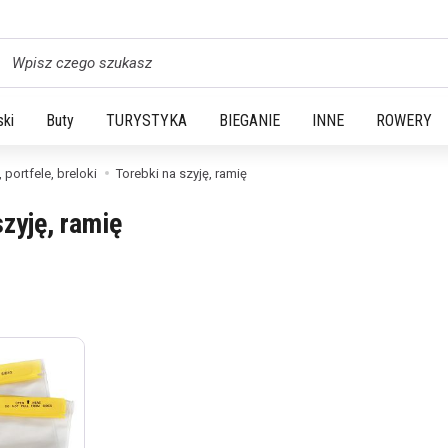
yszukaj
ski
Buty
TURYSTYKA
BIEGANIE
INNE
ROWERY
 portfele, breloki
Torebki na szyję, ramię
szyję, ramię