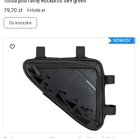
Torba pod ramę Rockbros 089 green
79,70 zł
119,90 zł
Do koszyka