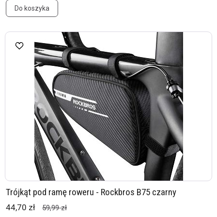
Do koszyka
Trójkąt pod ramę roweru - Rockbros B75 czarny
44,70 zł
59,99 zł