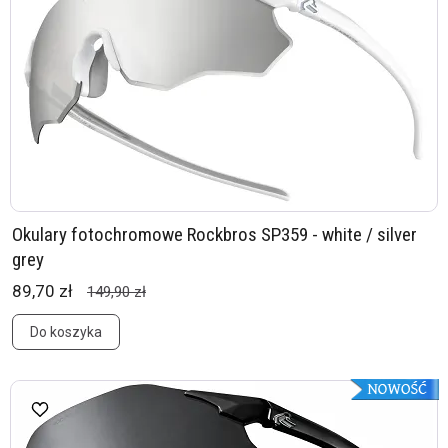
Okulary fotochromowe Rockbros SP359 - white / silver
grey
89,70 zł
149,90 zł
Do koszyka