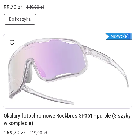
99,70 zł
149,90 zł
Do koszyka
Okulary fotochromowe Rockbros SP351 - purple (3 szyby
w komplecie)
159,70 zł
219,90 zł