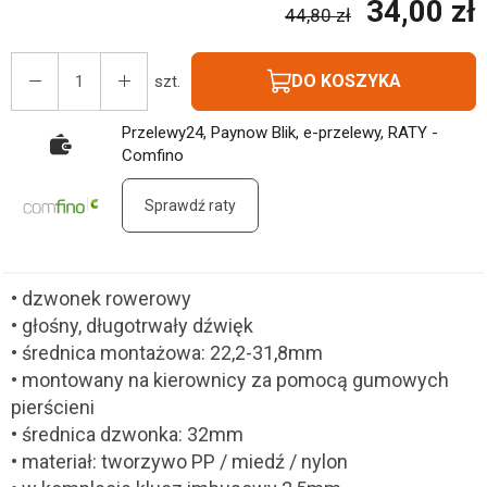
34,00 zł
44,80 zł
DO KOSZYKA
szt.
Przelewy24, Paynow Blik, e-przelewy, RATY -
Comfino
Sprawdź raty
• dzwonek rowerowy
• głośny, długotrwały dźwięk
• średnica montażowa: 22,2-31,8mm
• montowany na kierownicy za pomocą gumowych
pierścieni
• średnica dzwonka: 32mm
• materiał: tworzywo PP / miedź / nylon