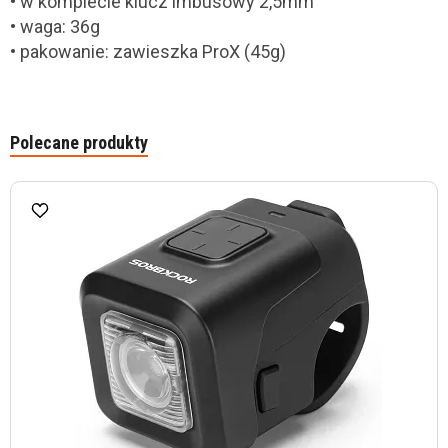
• w komplecie klucz imbusowy 2,5mm
• waga: 36g
• pakowanie: zawieszka ProX (45g)
Polecane produkty