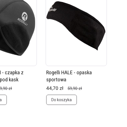
I - czapka z
Rogelli HALE - opaska
pod kask
sportowa
44,70 zł
9,90 zł
59,90 zł
a
Do koszyka