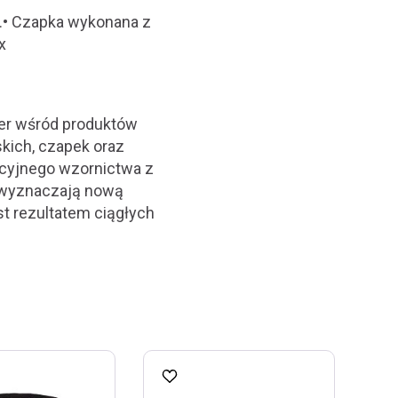
j.• Czapka wykonana z
x
der wśród produktów
kich, czapek oraz
cyjnego wzornictwa z
 wyznaczają nową
st rezultatem ciągłych