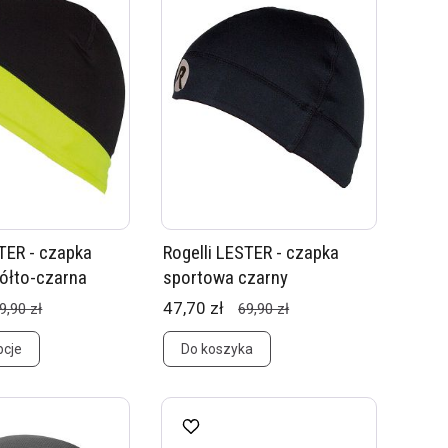
STER - czapka
Rogelli LESTER - czapka
ółto-czarna
sportowa czarny
47,70 zł
9,90 zł
69,90 zł
pcje
Do koszyka