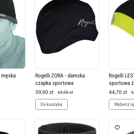
a męska
Rogelli ZORA - damska
Rogelli LE
czapka sportowa
sportowa ż
39,90 zł
44,70 zł
69,90 zł
6
Do koszyka
Wybierz o