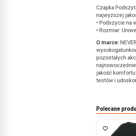
Czapka Podszyta
najwyższej jako
• Podszycie na
• Rozmiar: Uniw
O marce:
NEVERL
wysokogatunkowe
pozostałych akc
najnowocześnie
jakość komfortu
testów i udosko
Polecane produ