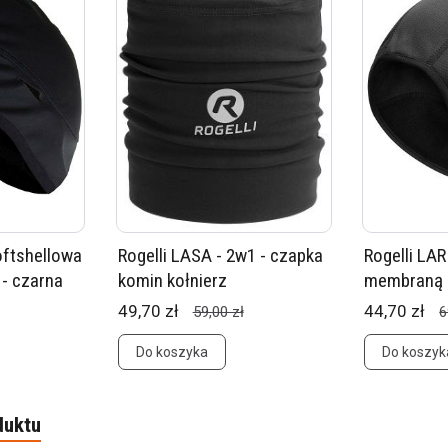
oftshellowa
Rogelli LASA - 2w1 - czapka
Rogelli LAR
 - czarna
komin kołnierz
membraną 
49,70 zł
44,70 zł
59,00 zł
6
Do koszyka
Do koszyk
duktu