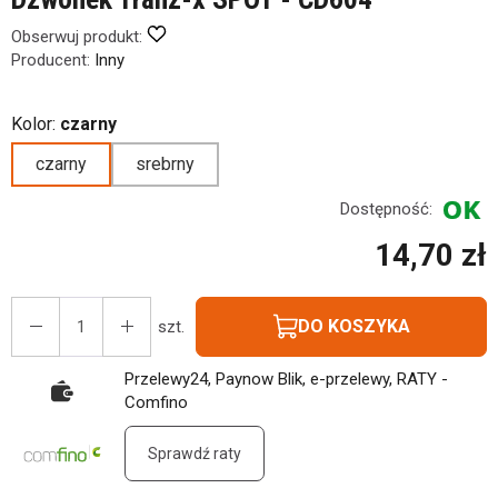
Obserwuj produkt:
Producent:
Inny
Kolor:
czarny
czarny
srebrny
Dostępność:
14,70 zł
DO KOSZYKA
szt.
Przelewy24, Paynow Blik, e-przelewy, RATY -
Comfino
Sprawdź raty