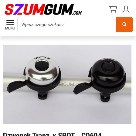
Wyszukaj
MENU
Dzwonek Tranz-x SPOT - CD604