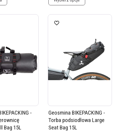
a
Wybierz opcje
BIKEPACKING -
Geosmina BIKEPACKING -
ierownicę
Torba podsiodłowa Large
ll Bag 15L
Seat Bag 15L