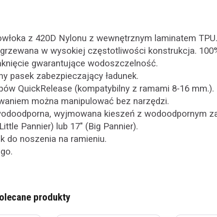
owłoka z 420D Nylonu z wewnętrznym laminatem TPU
grzewana w wysokiej częstotliwości konstrukcja. 10
knięcie gwarantujące wodoszczelność.
ny pasek zabezpieczający ładunek.
pów QuickRelease (kompatybilny z ramami 8-16 mm.).
waniem można manipulować bez narzędzi.
wodoodporna, wyjmowana kieszeń z wodoodpornym za
ittle Pannier) lub 17" (Big Pannier).
k do noszenia na ramieniu.
go.
olecane produkty