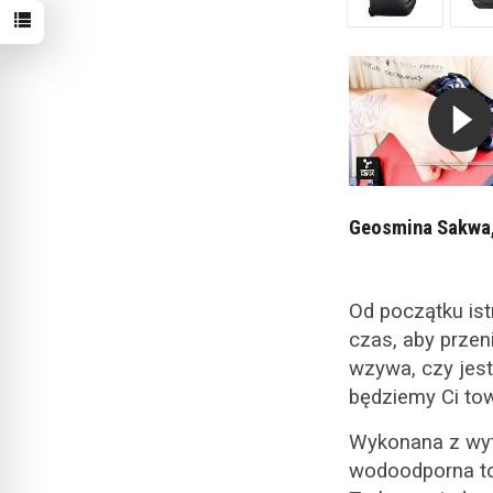
Geosmina Sakwa,
Od początku ist
czas, aby przen
wzywa, czy jest
będziemy Ci to
Wykonana z wyt
wodoodporna tor