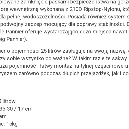
rolowane zamknięcie paskami bezpieczeństwa na górz
orę wewnętrzną wykonaną z 210D Ripstop-Nylonu, któr
la pełnej wodoszczelności. Posiada również system 
 podwójny zaczep mocujący dla poprawy stabilności. Dz
tle Pannier oferuje wystarczająco dużo miejsca nawet
ig Pannier).
er o pojemności 25 litrów zasługuje na swoją nazwę:
rzy sobie wszystko co ważne? W takim razie te sakwy
 duża pojemność i łatwy montaż na tylnej części roweru
zyszem zarówno podczas długich przejażdżek, jak i c
 litrów
 35-30 / 17 cm
ram
ie: 15kg