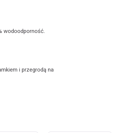
.
0% wodoodporność.
mkiem i przegrodą na