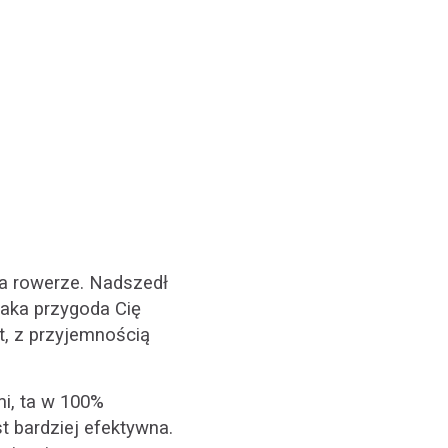
na rowerze. Nadszedł
jaka przygoda Cię
at, z przyjemnością
i, ta w 100%
t bardziej efektywna.