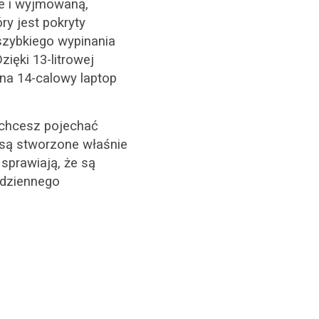
e i wyjmowaną,
y jest pokryty
szybkiego wypinania
ięki 13-litrowej
 na 14-calowy laptop
 chcesz pojechać
 są stworzone właśnie
 sprawiają, że są
odziennego