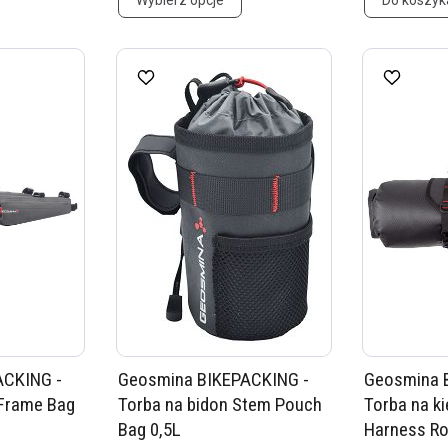
Wybierz opcje
Do koszyk
ACKING -
Geosmina BIKEPACKING -
Geosmina 
 Frame Bag
Torba na bidon Stem Pouch
Torba na k
Bag 0,5L
Harness Ro