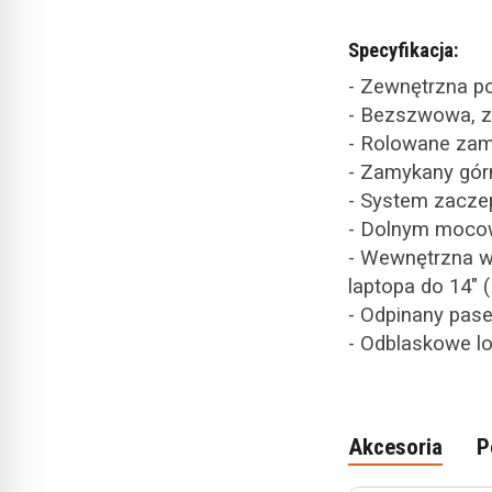
Specyfikacja:
- Zewnętrzna p
- Bezszwowa, z
- Rolowane zam
- Zamykany gór
- System zacze
- Dolnym moco
- Wewnętrzna 
laptopa do 14" (L
- Odpinany pase
- Odblaskowe lo
Akcesoria
P