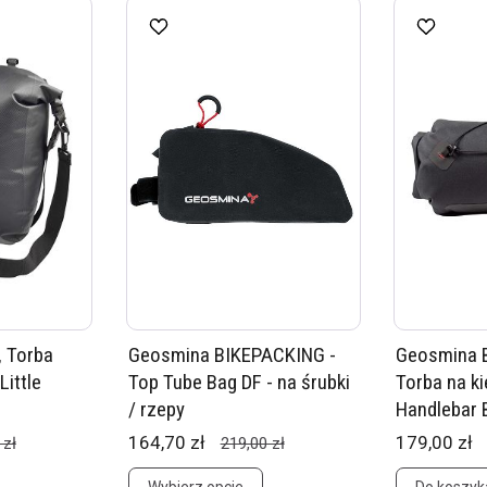
 Torba
Geosmina BIKEPACKING -
Geosmina 
ittle
Top Tube Bag DF - na śrubki
Torba na k
/ rzepy
Handlebar 
164,70 zł
179,00 zł
 zł
219,00 zł