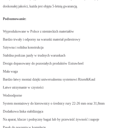
doskonałej jakości, każda jest objęta 5-letnią gwarancją.
Podsumowanie:
Wyprodukowane w Polsce z niemieckich materiałów
Bardzo trwały i odporny na warunki materiał poliestrowy
Sztywna i solidna konstrukcja
Stabilna podczas jazdy w trudnych warunkach
Design dopasowany do pozostałych produktów Extrawheel
Mała waga
Bardzo łatwy montaż dzięki uniwersalnemu systemowi Rixen&Kaul
Łatwe utrzymanie w czystości
Wodoodporne
System montażowy do kierownicy o średnicy rury 22-26 mm oraz 31,8mm
Dodatkowa linka stabilizująca
Na aparat, klucze i podręczny bagaż lub by przewieźć żywność i napoje
Pasek do noszenia w komplecie