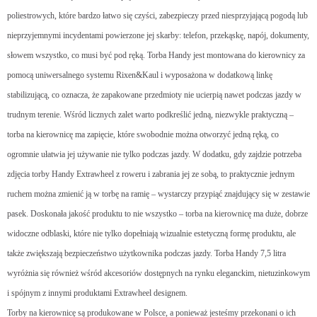
poliestrowych, które bardzo łatwo się czyści, zabezpieczy przed niesprzyjającą pogodą lub
nieprzyjemnymi incydentami powierzone jej skarby: telefon, przekąskę, napój, dokumenty,
słowem wszystko, co musi być pod ręką. Torba Handy jest montowana do kierownicy za
pomocą uniwersalnego systemu Rixen&Kaul i wyposażona w dodatkową linkę
stabilizującą, co oznacza, że zapakowane przedmioty nie ucierpią nawet podczas jazdy w
trudnym terenie. Wśród licznych zalet warto podkreślić jedną, niezwykle praktyczną –
torba na kierownicę ma zapięcie, które swobodnie można otworzyć jedną ręką, co
ogromnie ułatwia jej używanie nie tylko podczas jazdy. W dodatku, gdy zajdzie potrzeba
zdjęcia torby Handy Extrawheel z roweru i zabrania jej ze sobą, to praktycznie jednym
ruchem można zmienić ją w torbę na ramię – wystarczy przypiąć znajdujący się w zestawie
pasek. Doskonała jakość produktu to nie wszystko – torba na kierownicę ma duże, dobrze
widoczne odblaski, które nie tylko dopełniają wizualnie estetyczną formę produktu, ale
także zwiększają bezpieczeństwo użytkownika podczas jazdy. Torba Handy 7,5 litra
wyróżnia się również wśród akcesoriów dostępnych na rynku eleganckim, nietuzinkowym
i spójnym z innymi produktami Extrawheel designem.
Torby na kierownicę są produkowane w Polsce, a ponieważ jesteśmy przekonani o ich