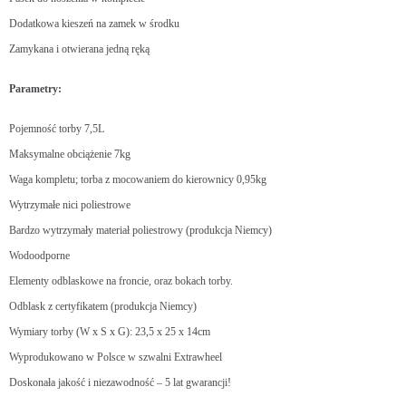
Dodatkowa kieszeń na zamek w środku
Zamykana i otwierana jedną ręką
Parametry:
Pojemność torby 7,5L
Maksymalne obciążenie 7kg
Waga kompletu; torba z mocowaniem do kierownicy 0,95kg
Wytrzymałe nici poliestrowe
Bardzo wytrzymały materiał poliestrowy (produkcja Niemcy)
Wodoodporne
Elementy odblaskowe na froncie, oraz bokach torby.
Odblask z certyfikatem (produkcja Niemcy)
Wymiary torby (W x S x G): 23,5 x 25 x 14cm
Wyprodukowano w Polsce w szwalni Extrawheel
Doskonała jakość i niezawodność – 5 lat gwarancji!