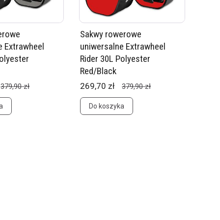
erowe
Sakwy rowerowe
e Extrawheel
uniwersalne Extrawheel
olyester
Rider 30L Polyester
Red/Black
269,70 zł
379,90 zł
379,90 zł
a
Do koszyka