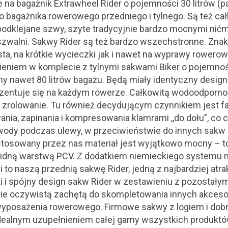
na bagażnik Extrawheel Rider o pojemności 30 litrów (p
 bagażnika rowerowego przedniego i tylnego. Są też ca
odklejane szwy, szyte tradycyjnie bardzo mocnymi nićm
 szwalni. Sakwy Rider są też bardzo wszechstronne. Znak
ta, na krótkie wycieczki jak i nawet na wyprawy rowero
eniem w komplecie z tylnymi sakwami Biker o pojemnośc
y nawet 80 litrów bagażu. Będą miały identyczny design 
zentuje się na każdym rowerze. Całkowitą wodoodporn
h zrolowanie. Tu również decydującym czynnikiem jest f
nia, zapinania i kompresowania klamrami ,,do dołu”, co 
wody podczas ulewy, w przeciwieństwie do innych sakw
osowany przez nas materiał jest wyjątkowo mocny – to
idną warstwą PCV. Z dodatkiem niemieckiego systemu
 to naszą przednią sakwę Rider, jedną z najbardziej atra
i i spójny design sakw Rider w zestawieniu z pozostałym
ie oczywistą zachętą do skompletowania innych akceso
posażenia rowerowego. Firmowe sakwy z logiem i dob
dealnym uzupełnieniem całej gamy wszystkich produktów