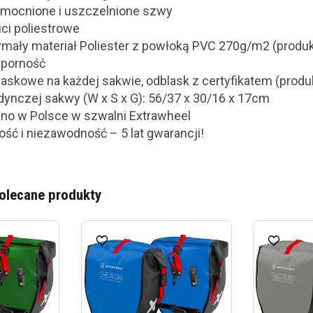
mocnione i uszczelnione szwy
ci poliestrowe
mały materiał Poliester z powłoką PVC 270g/m2 (produ
porność
askowe na każdej sakwie, odblask z certyfikatem (prod
ynczej sakwy (W x S x G): 56/37 x 30/16 x 17cm
o w Polsce w szwalni Extrawheel
ość i niezawodność – 5 lat gwarancji!
olecane produkty