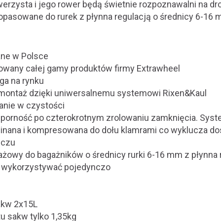
erzysta i jego rower będą świetnie rozpoznawalni na d
opasowane do rurek z płynna regulacją o średnicy 6-16
:
ne w Polsce
owany całej gamy produktów firmy Extrawheel
ga na rynku
 montaż dzięki uniwersalnemu systemowi Rixen&Kaul
anie w czystości
porność po czterokrotnym zrolowaniu zamknięcia. Sys
pinana i kompresowana do dołu klamrami co wyklucza do
zczu
owy do bagażników o średnicy rurki 6-16 mm z płynna 
wykorzystywać pojedynczo
akw 2x15L
 sakw tylko 1,35kg