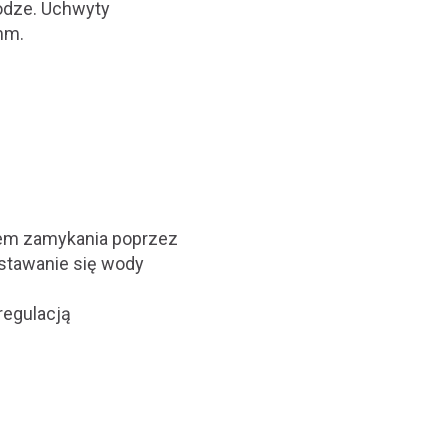
rodze. Uchwyty
 mm.
tem zamykania poprzez
stawanie się wody
regulacją