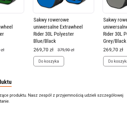
Sakwy rowerowe
Sakwy row
awheel
uniwersalne Extrawheel
uniwersaln
er
Rider 30L Polyester
Rider 30L P
Blue/Black
Grey/Black
269,70 zł
269,70 zł
 zł
379,90 zł
Do koszyka
Do koszyk
duktu
zące produktu. Nasz zespół z przyjemnością udzieli szczegółowej
anie.