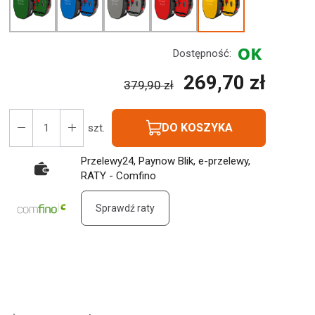
Dostępność:
269,70 zł
379,90 zł
DO KOSZYKA
szt.
Przelewy24, Paynow Blik, e-przelewy,
RATY - Comfino
Sprawdź raty