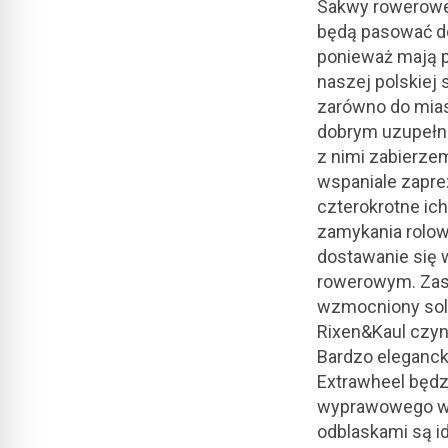
Sakwy rowerowe 
będą pasować do
ponieważ mają p
naszej polskiej
zarówno do mias
dobrym uzupełni
z nimi zabierzem
wspaniale zapre
czterokrotne ic
zamykania rolowa
dostawanie się 
rowerowym. Zast
wzmocniony sol
Rixen&Kaul czyni
Bardzo eleganck
Extrawheel będz
wyprawowego wy
odblaskami są i