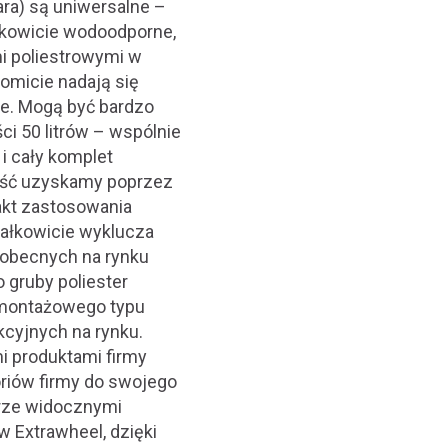
ara) są uniwersalne –
łkowicie wodoodporne,
i poliestrowymi w
omicie nadają się
we. Mogą być bardzo
i 50 litrów – wspólnie
i cały komplet
ość uzyskamy poprzez
akt zastosowania
całkowicie wyklucza
 obecnych na rynku
 gruby poliester
 montażowego typu
kcyjnych na rynku.
i produktami firmy
riów firmy do swojego
rze widocznymi
 Extrawheel, dzięki