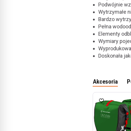
Podwójnie wz
Wytrzymałe ni
Bardzo wytrzy
Pełna wodood
Elementy odbl
Wymiary pojed
Wyprodukowan
Doskonała jak
Akcesoria
P