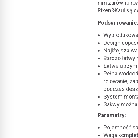
nim zarówno row
Rixen&Kaul są d
Podsumowanie
Wyprodukowa
Design dopas
Najlżejsza wa
Bardzo łatwy
Łatwe utrzym
Pełna wodood
rolowanie, za
podczas des
System montaż
Sakwy można 
Parametry:
Pojemność s
Waga kompletu