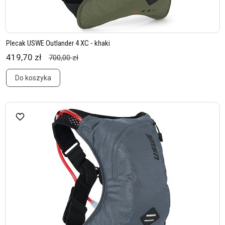
Plecak USWE Outlander 4 XC - khaki
419,70 zł
700,00 zł
Do koszyka