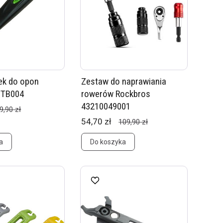
ek do opon
Zestaw do naprawiania
QTB004
rowerów Rockbros
43210049001
9,90 zł
54,70 zł
109,90 zł
a
Do koszyka