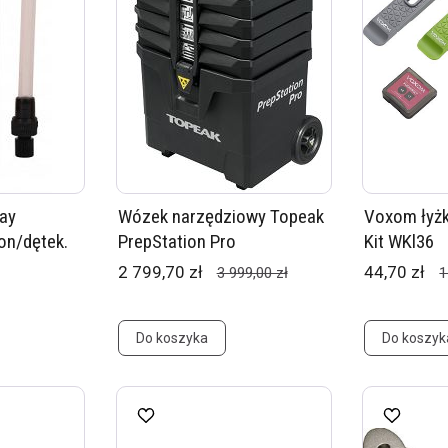
ray
Wózek narzędziowy Topeak
Voxom łyżk
on/dętek.
PrepStation Pro
Kit WKl36
2 799,70 zł
44,70 zł
3 999,00 zł
1
Do koszyka
Do koszyk