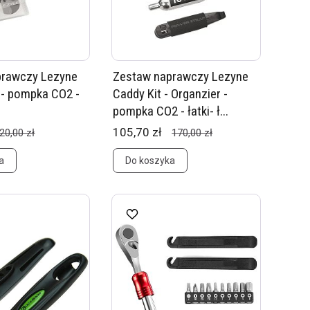
prawczy Lezyne
Zestaw naprawczy Lezyne
 - pompka CO2 -
Caddy Kit - Organzier -
pompka CO2 - łatki- ł...
105,70 zł
20,00 zł
170,00 zł
a
Do koszyka