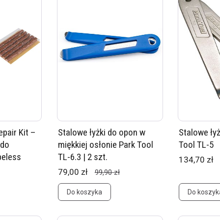
pair Kit –
Stalowe łyżki do opon w
Stalowe ły
 do
miękkiej osłonie Park Tool
Tool TL-5
beless
TL-6.3 | 2 szt.
134,70 zł
79,00 zł
99,90 zł
Do koszyka
Do koszyk