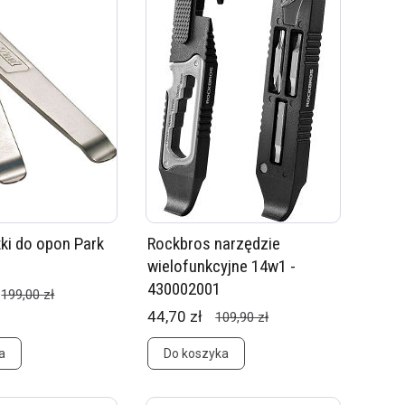
żki do opon Park
Rockbros narzędzie
wielofunkcyjne 14w1 -
430002001
199,00 zł
44,70 zł
109,90 zł
a
Do koszyka