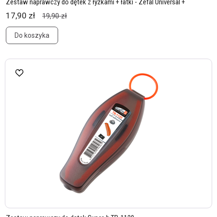
Zestaw naprawczy do dętek z łyżkami + łatki - Zefal Universal +
17,90 zł
19,90 zł
Do koszyka