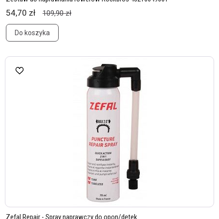
54,70 zł
109,90 zł
Do koszyka
Zefal Repair - Spray naprawczy do opon/dętek.