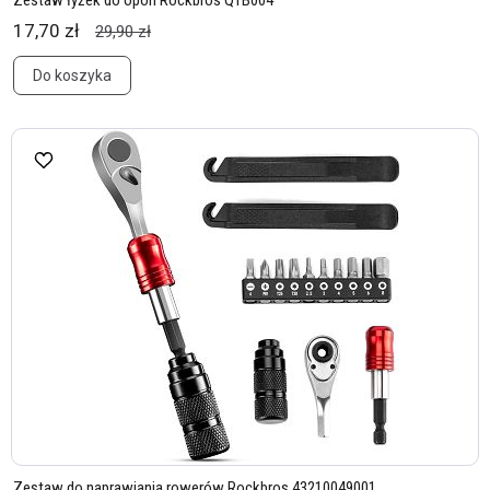
Zestaw łyżek do opon Rockbros QTB004
17,70 zł
29,90 zł
Do koszyka
Zestaw do naprawiania rowerów Rockbros 43210049001