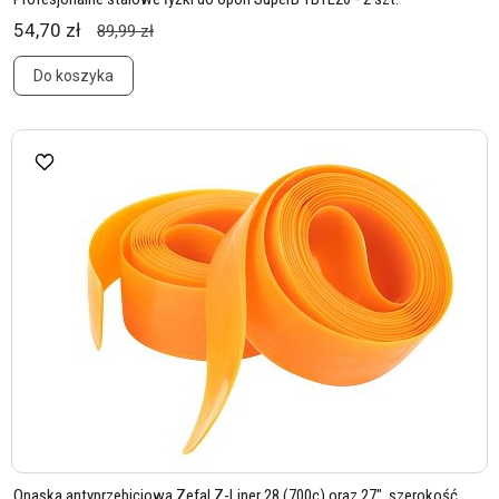
54,70 zł
89,99 zł
Do koszyka
Opaska antyprzebiciowa Zefal Z-Liner 28 (700c) oraz 27", szerokość