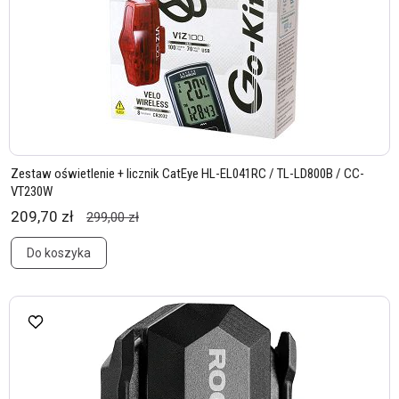
Zestaw oświetlenie + licznik CatEye HL-EL041RC / TL-LD800B / CC-
VT230W
209,70 zł
299,00 zł
Do koszyka