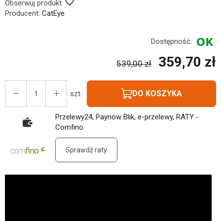
Obserwuj produkt:
Producent:
CatEye
Dostępność:
359,70 zł
539,00 zł
DO KOSZYKA
szt.
Przelewy24, Paynow Blik, e-przelewy, RATY -
Comfino
Sprawdź raty