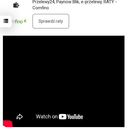
Przelewy24, Paynow Blik, e-przelewy, RATY -
Comfino
Sprawdź raty