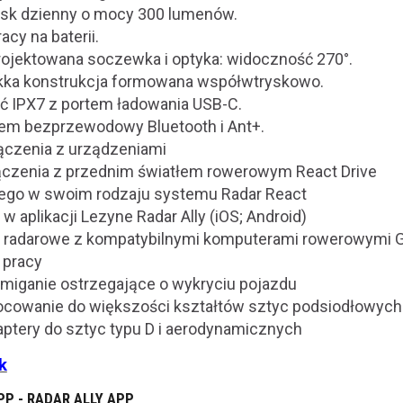
ysk dzienny o mocy 300 lumenów.
acy na baterii.
projektowana soczewka i optyka: widoczność 270°.
ekka konstrukcja formowana współwtryskowo.
 IPX7 z portem ładowania USB-C.
em bezprzewodowy Bluetooth i Ant+.
łączenia z urządzeniami
ączenia z przednim światłem rowerowym React Drive
ego w swoim rodzaju systemu Radar React
w aplikacji Lezyne Radar Ally (iOS; Android)
a radarowe z kompatybilnymi komputerami rowerowymi 
 pracy
miganie ostrzegające o wykryciu pojazdu
ocowanie do większości kształtów sztyc podsiodłowych
aptery do sztyc typu D i aerodynamicznych
k
P - RADAR ALLY APP