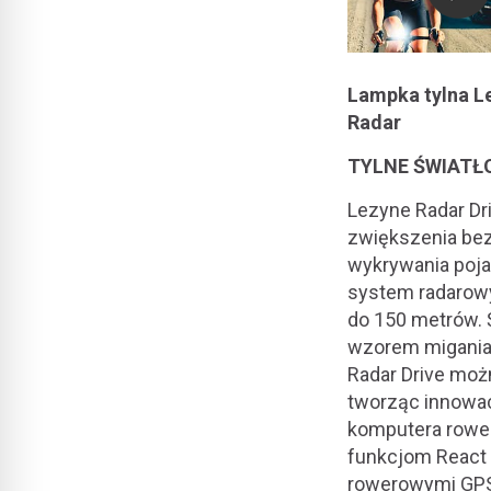
Lampka tylna Le
Radar
TYLNE ŚWIATŁ
Lezyne Radar Dr
zwiększenia be
wykrywania poja
system radarowy
do 150 metrów. Ś
wzorem migania,
Radar Drive moż
tworząc innowacy
komputera rower
funkcjom React 
rowerowymi GPS 