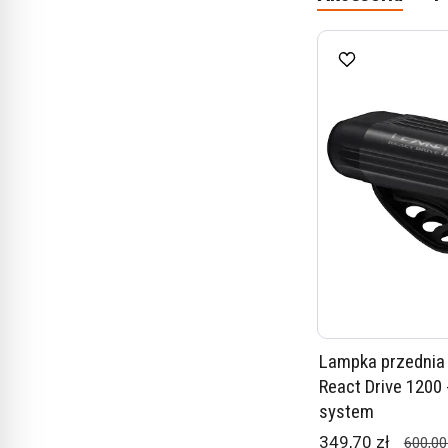
Lampka przednia
React Drive 1200 
system
349,70 zł
600,00