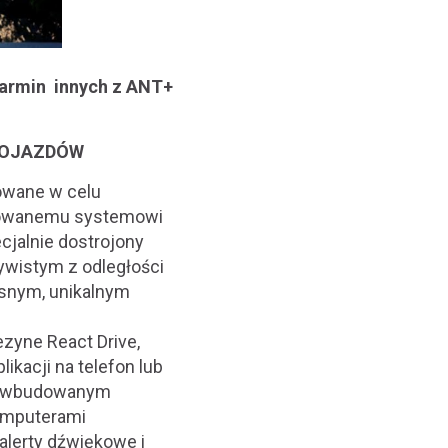
Garmin innych z ANT+
POJAZDÓW
owane w celu
nsowanemu systemowi
cjalnie dostrojony
ywistym z odległości
asnym, unikalnym
zyne React Drive,
kacji na telefon lub
ki wbudowanym
komputerami
alerty dźwiękowe i