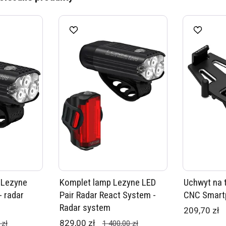
 Lezyne
Komplet lamp Lezyne LED
Uchwyt na 
- radar
Pair Radar React System -
CNC Smart
Radar system
209,70 zł
829,00 zł
 zł
1 400,00 zł