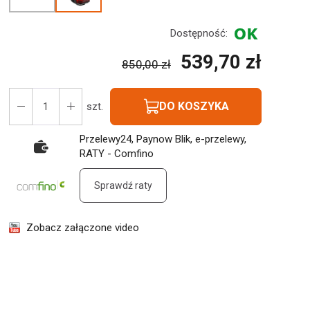
Dostępność:
539,70 zł
850,00 zł
DO KOSZYKA
szt.
Przelewy24, Paynow Blik, e-przelewy,
RATY - Comfino
Sprawdź raty
Zobacz załączone video