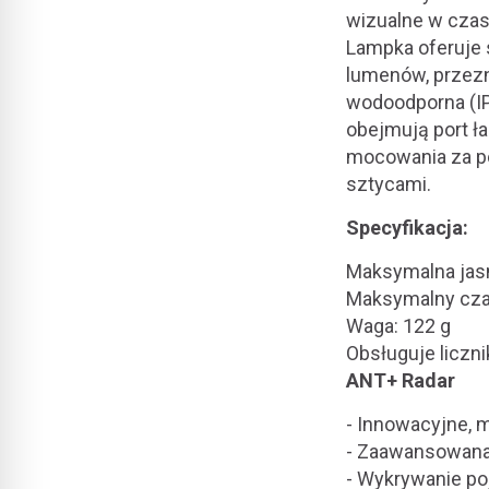
wizualne w czas
Lampka oferuje 
lumenów, przezn
wodoodporna (IP
obejmują port ł
mocowania za po
sztycami.
Specyfikacja:
Maksymalna jas
Maksymalny czas
Waga: 122 g
Obsługuje liczni
ANT+ Radar
- Innowacyjne, 
- Zaawansowana 
- Wykrywanie po