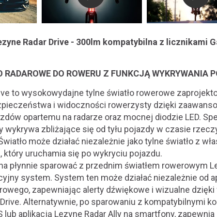
zyne Radar Drive - 300lm kompatybilna z licznikami 
O RADAROWE DO ROWERU Z FUNKCJĄ WYKRYWANIA 
ive to wysokowydajne tylne światło rowerowe zaprojekt
zpieczeństwa i widoczności rowerzysty dzięki zaawa
zdów opartemu na radarze oraz mocnej diodzie LED. Spe
 wykrywa zbliżające się od tyłu pojazdy w czasie rzecz
wiatło może działać niezależnie jako tylne światło z wł
 który uruchamia się po wykryciu pojazdu.
na płynnie sparować z przednim światłem rowerowym Le
jny system. System ten może działać niezależnie od apli
owego, zapewniając alerty dźwiękowe i wizualne dzię
Drive. Alternatywnie, po sparowaniu z kompatybilnymi 
lub aplikacją Lezyne Radar Ally na smartfony, zapewnia 