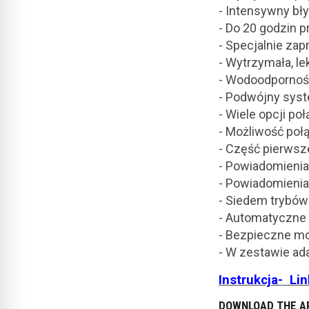
- Intensywny bł
- Do 20 godzin pr
- Specjalnie za
- Wytrzymała, l
- Wodoodporność
- Podwójny syst
- Wiele opcji po
- Możliwość poł
- Część pierwsz
- Powiadomienia 
- Powiadomieni
- Siedem trybów
- Automatyczne 
- Bezpieczne m
- W zestawie ad
Instrukcja- Lin
DOWNLOAD THE AP