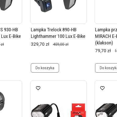
LS 930-HB
Lampka Trelock 890-HB
Lampka prz
Lux E-Bike
Lighthammer 100 Lux E-Bike
MIRACH E-B
(klakson)
329,70 zł
 zł
459,00 zł
79,70 zł
1
Do koszyka
Do koszyk