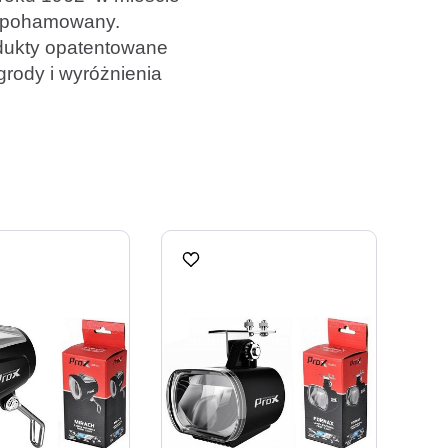
ie pohamowany.
odukty opatentowane
grody i wyróżnienia