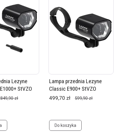
dnia Lezyne
Lampa przednia Lezyne
 E1000+ StVZO
Classic E900+ StVZO
499,70 zł
849,90 zł
599,90 zł
a
Do koszyka