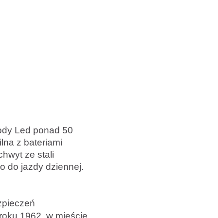
iody Led ponad 50
lna z bateriami
hwyt ze stali
o do jazdy dziennej.
ezpieczeń
 roku 1962 w mieście