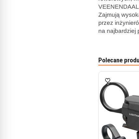
VEENENDAAL i o
Zajmują wysoką
przez inżynier
na najbardziej
Polecane produ