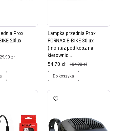
ednia Prox
Lampka przednia Prox
IKE 20lux
FORNAX E-BIKE 30lux
(montaż pod kosz na
kierownic...
29,90 zł
54,70 zł
104,90 zł
a
Do koszyka