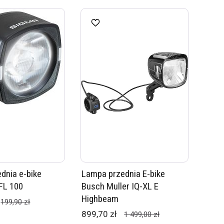
dnia e-bike
Lampa przednia E-bike
FL 100
Busch Muller IQ-XL E
Highbeam
199,90 zł
899,70 zł
1 499,00 zł