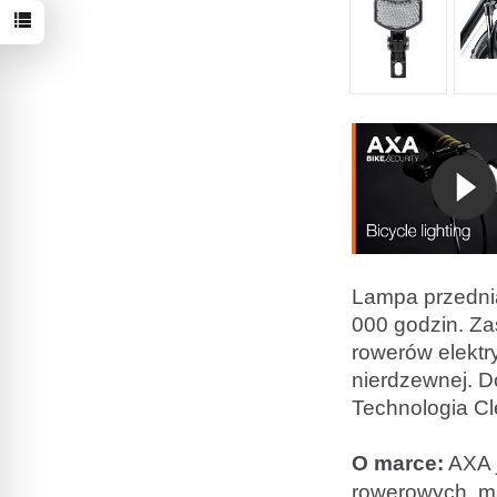
Lampa przednia
000 godzin. Za
rowerów elektr
nierdzewnej. D
Technologia Cl
O marce:
AXA 
rowerowych, ma