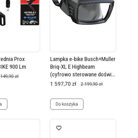
ednia Prox
Lampka e-bike Busch+Muller
BIKE 900 Lm
Briq-XL E Highbeam
(cyfrowo sterowane doświ...
149,90 zł
1 597,70 zł
2 199,90 zł
a
Do koszyka