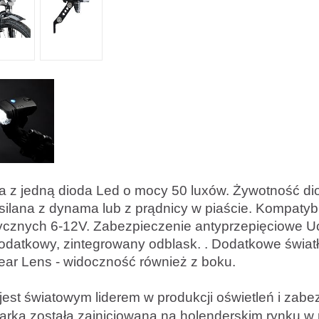
 z jedną dioda Led o mocy 50 luxów. Żywotność d
silana z dynama lub z prądnicy w piaście. Kompatybi
ycznych 6-12V. Zabezpieczenie antyprzepięciowe Uc
odatkowy, zintegrowany odblask. . Dodatkowe światł
ear Lens - widoczność również z boku.
jest światowym liderem w produkcji oświetleń i zab
rka została zainicjowana na holenderskim rynku w