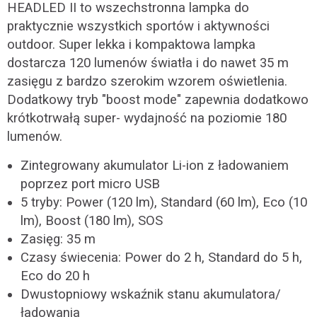
HEADLED II to wszechstronna lampka do
praktycznie wszystkich sportów i aktywności
outdoor. Super lekka i kompaktowa lampka
dostarcza 120 lumenów światła i do nawet 35 m
zasięgu z bardzo szerokim wzorem oświetlenia.
Dodatkowy tryb "boost mode" zapewnia dodatkowo
krótkotrwałą super- wydajność na poziomie 180
lumenów.
Zintegrowany akumulator Li-ion z ładowaniem
poprzez port micro USB
5 tryby: Power (120 lm), Standard (60 lm), Eco (10
lm), Boost (180 lm), SOS
Zasięg: 35 m
Czasy świecenia: Power do 2 h, Standard do 5 h,
Eco do 20 h
Dwustopniowy wskaźnik stanu akumulatora/
ładowania