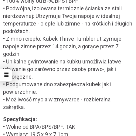
• 100% wolny od BPA, BPS i BPF.
• Podwójna, izolowana termicznie ścianka ze stali
nierdzewnej: Utrzymuje Twoje napoje w idealnej
temperaturze - ciepłe lub zimne - na krótkich i długich
podróżach.
• Zimno i ciepło: Kubek Thrive Tumbler utrzymuje
napoje zimne przez 14 godzin, a gorące przez 7
godzin.
• Unikalne gwintowanie na kubku umożliwia łatwe
używanie go zarówno przez osoby prawo-, jak i
leworęczne.
• Podgumowane dno zabezpiecza kubek jak i
powierzchnie.
• Możliwość mycia w zmywarce - rozbieralna
zakrętka.
Specyfikacja:
• Wolne od BPA/BPS/BPF: TAK
• Wymiary: 19.5 x 9 x 7.1cm