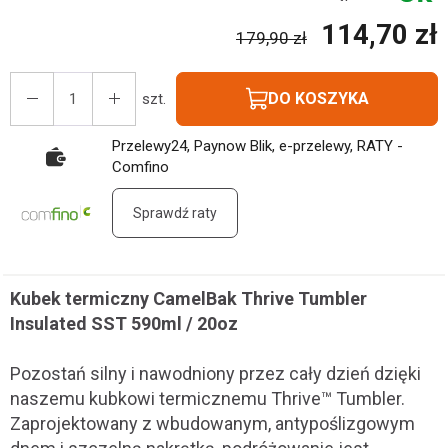
114,70 zł
179,90 zł
DO KOSZYKA
szt.
Przelewy24, Paynow Blik, e-przelewy, RATY -
Comfino
Sprawdź raty
Kubek termiczny CamelBak Thrive Tumbler
Insulated SST 590ml / 20oz
Pozostań silny i nawodniony przez cały dzień dzięki
naszemu kubkowi termicznemu Thrive™ Tumbler.
Zaprojektowany z wbudowanym, antypoślizgowym