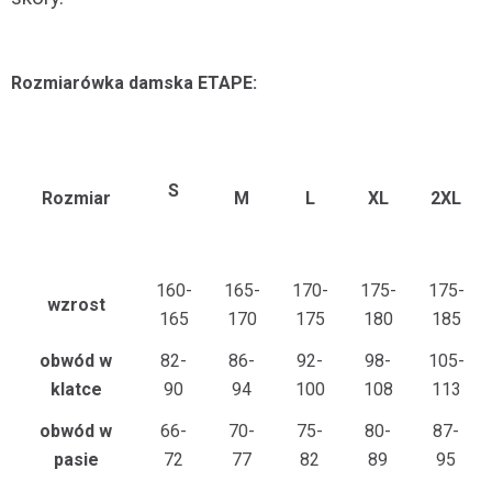
Rozmiarówka damska ETAPE:
S
Rozmiar
M
L
XL
2XL
160-
165-
170-
175-
175-
wzrost
165
170
175
180
185
obwód w
82-
86-
92-
98-
105-
klatce
90
94
100
108
113
obwód w
66-
70-
75-
80-
87-
pasie
72
77
82
89
95